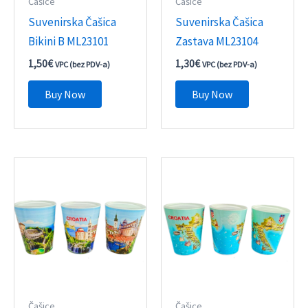
Čašice
Čašice
Suvenirska Čašica
Suvenirska Čašica
Bikini B ML23101
Zastava ML23104
1,50
€
1,30
€
VPC (bez PDV-a)
VPC (bez PDV-a)
Buy Now
Buy Now
Čašice
Čašice