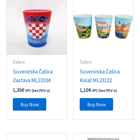
Čašice
Čašice
Suvenirska Čašica
Suvenirska Čašica
Zastava ML23104
Kolaž ML23122
1,30
€
1,10
€
VPC (bez PDV-a)
VPC (bez PDV-a)
Buy Now
Buy Now