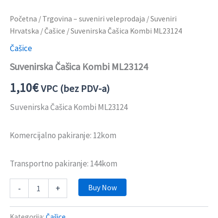
Početna
/
Trgovina – suveniri veleprodaja
/
Suveniri
Hrvatska
/
Čašice
/ Suvenirska Čašica Kombi ML23124
Čašice
Suvenirska Čašica Kombi ML23124
1,10
€
VPC (bez PDV-a)
Suvenirska Čašica Kombi ML23124
Komercijalno pakiranje: 12kom
Transportno pakiranje: 144kom
Buy Now
-
+
Kategorija:
Čašice