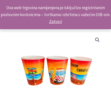
Skip
Kontakt telefon: +385 98 179 3891
Ova web trgovina namijenjena je isključivo registriranim
to
poslovnim korisnicima – tvrtkama i obrtima s važećim OIB-om.
content
Zatvori
Suvenirska
Čašica
Kombi
ML23124
količina