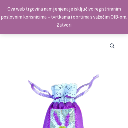
Skip
Kontakt telefon: +385 98 179 3891
Ova web trgovina namijenjena je isključivo registriranim
to
poslovnim korisnicima – tvrtkama i obrtima s važećim OIB-om.
content
Zatvori