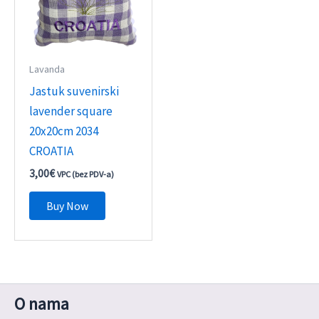
Lavanda
Jastuk suvenirski
lavender square
20x20cm 2034
CROATIA
3,00
€
VPC (bez PDV-a)
Buy Now
O nama