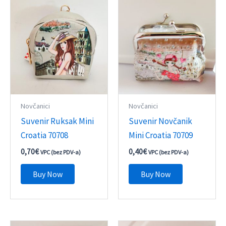
Novčanici
Novčanici
Suvenir Ruksak Mini
Suvenir Novčanik
Croatia 70708
Mini Croatia 70709
0,70
€
0,40
€
VPC (bez PDV-a)
VPC (bez PDV-a)
Buy Now
Buy Now