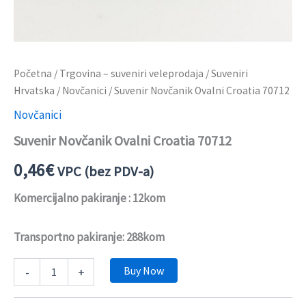
Početna
/
Trgovina – suveniri veleprodaja
/
Suveniri
Hrvatska
/
Novčanici
/ Suvenir Novčanik Ovalni Croatia 70712
Novčanici
Suvenir Novčanik Ovalni Croatia 70712
0,46
€
VPC (bez PDV-a)
Komercijalno pakiranje : 12kom
Transportno pakiranje: 288kom
Buy Now
-
+