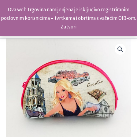
Skip
Kontakt telefon: +385 98 179 3891
Ova web trgovina namijenjena je isključivo registriranim
to
poslovnim korisnicima – tvrtkama i obrtima s važećim OIB-om.
content
Zatvori
Suvenir
Novčanik
Ovalni
Croatia
70712
količina