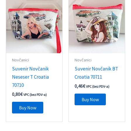
Novčanici
Novčanici
Suvenir Novčanik
Suvenir Novčanik BT
Neseser T Croatia
Croatia 70711
70710
0,46
€
VPC (bez PDV-a)
0,80
€
VPC (bez PDV-a)
Buy Now
Buy Now