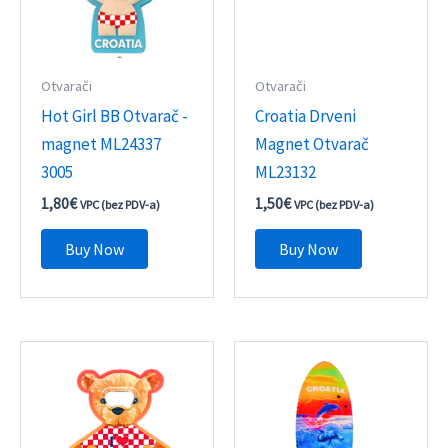
Otvarači
Otvarači
Hot Girl BB Otvarač -
Croatia Drveni
magnet ML24337
Magnet Otvarač
3005
ML23132
1,80
€
1,50
€
VPC (bez PDV-a)
VPC (bez PDV-a)
Buy Now
Buy Now