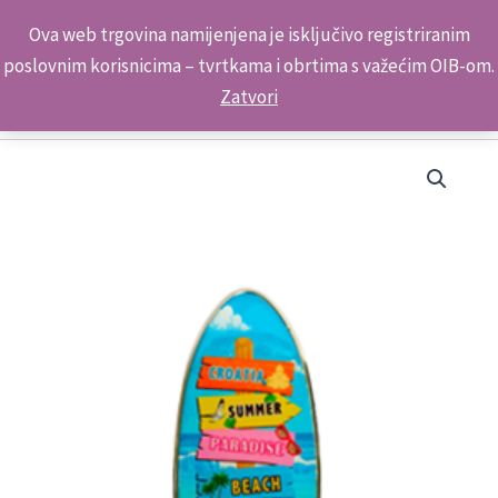
Skip
Kontakt telefon: +385 98 179 3891
Ova web trgovina namijenjena je isključivo registriranim
to
poslovnim korisnicima – tvrtkama i obrtima s važećim OIB-om.
content
Zatvori
Daska
Magnet-
Otvarač
Metalni
ML23138
količina