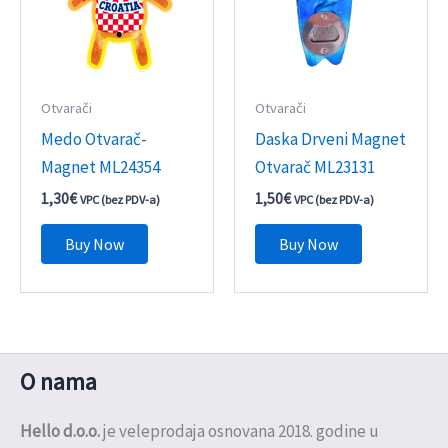
Otvarači
Otvarači
Medo Otvarač-
Daska Drveni Magnet
Magnet ML24354
Otvarač ML23131
1,30
€
1,50
€
VPC (bez PDV-a)
VPC (bez PDV-a)
Buy Now
Buy Now
O nama
Hello d.o.o.
je veleprodaja osnovana 2018. godine u