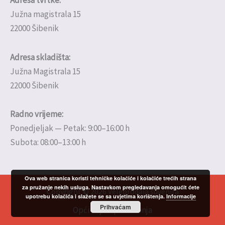
Južna magistrala 15
22000 Šibenik
Adresa skladišta:
Južna Magistrala 15
22000 Šibenik
Radno vrijeme:
Ponedjeljak — Petak: 9:00–16:00 h
Subota: 08:00–13:00 h
Ova web stranica koristi tehničke kolačiće i kolačiće trećih strana
za pružanje nekih usluga. Nastavkom pregledavanja omogućit ćete
Copyright © 2026 Veleprodaja suvenira
upotrebu kolačića i slažete se sa uvjetima korištenja.
Informacije
Prihvaćam
Opći uvjeti poslovanja