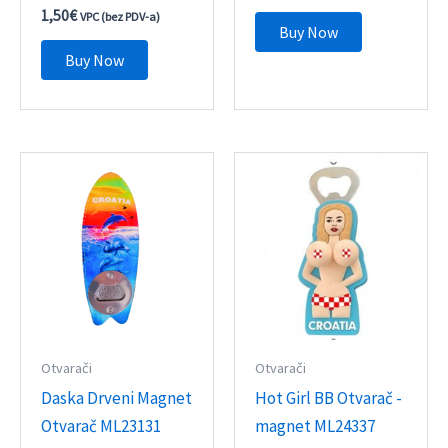
1,50
€
VPC (bez PDV-a)
Buy Now
Buy Now
Otvarači
Otvarači
Daska Drveni Magnet
Hot Girl BB Otvarač -
Otvarač ML23131
magnet ML24337