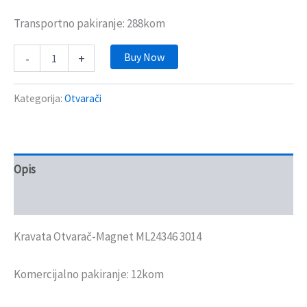
Transportno pakiranje: 288kom
Buy Now
-
+
Kategorija:
Otvarači
Opis
Recenzije (0)
Kravata Otvarač-Magnet ML24346 3014
Komercijalno pakiranje: 12kom