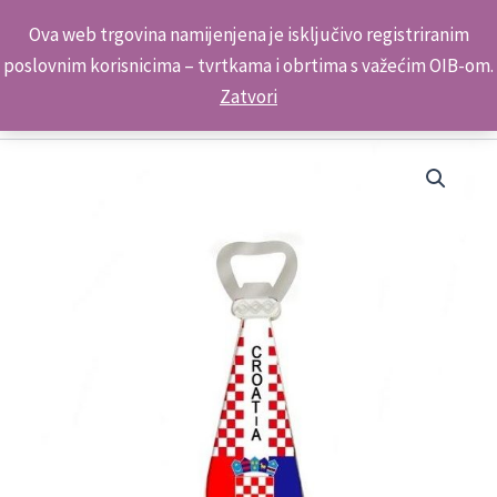
Skip
Kontakt telefon: +385 98 179 3891
Ova web trgovina namijenjena je isključivo registriranim
to
poslovnim korisnicima – tvrtkama i obrtima s važećim OIB-om.
content
Zatvori
Kravata
Otvarač-
Magnet
ML24346
3014
količina