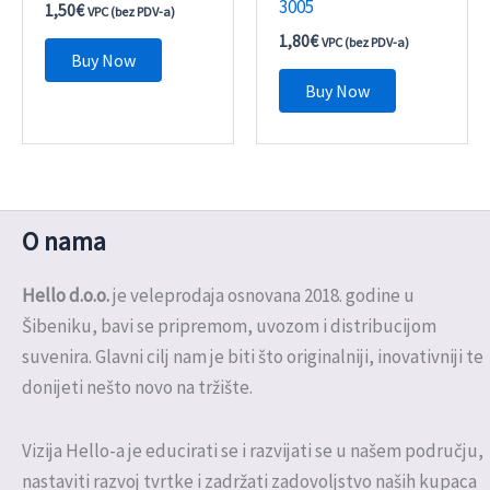
3005
1,50
€
VPC (bez PDV-a)
1,80
€
VPC (bez PDV-a)
Buy Now
Buy Now
O nama
Hello d.o.o.
je veleprodaja osnovana 2018. godine u
Šibeniku, bavi se pripremom, uvozom i distribucijom
suvenira. Glavni cilj nam je biti što originalniji, inovativniji te
donijeti nešto novo na tržište.
Vizija Hello-a je educirati se i razvijati se u našem području,
nastaviti razvoj tvrtke i zadržati zadovoljstvo naših kupaca