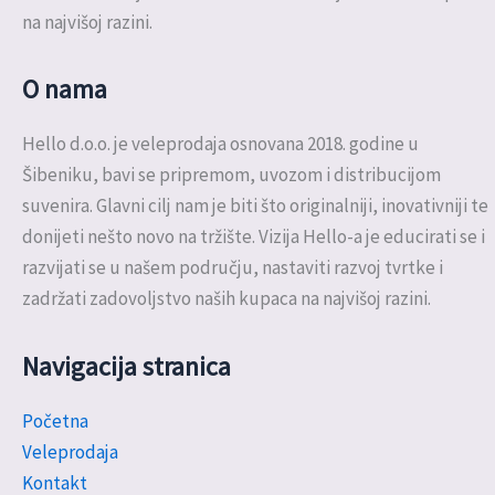
na najvišoj razini.
O nama
Hello d.o.o. je veleprodaja osnovana 2018. godine u
Šibeniku, bavi se pripremom, uvozom i distribucijom
suvenira. Glavni cilj nam je biti što originalniji, inovativniji te
donijeti nešto novo na tržište. Vizija Hello-a je educirati se i
razvijati se u našem području, nastaviti razvoj tvrtke i
zadržati zadovoljstvo naših kupaca na najvišoj razini.
Navigacija stranica
Početna
Veleprodaja
Kontakt