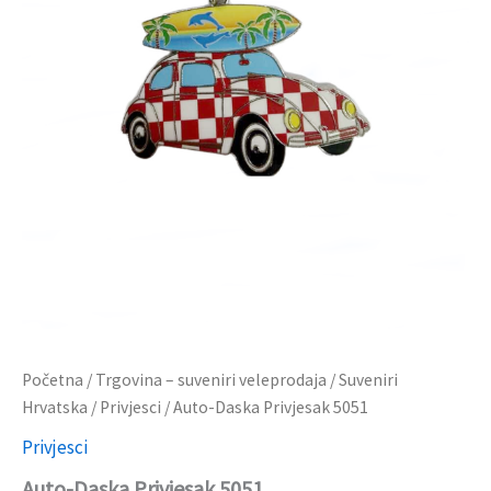
Početna
/
Trgovina – suveniri veleprodaja
/
Suveniri
Hrvatska
/
Privjesci
/ Auto-Daska Privjesak 5051
Privjesci
Auto-Daska Privjesak 5051