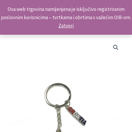
Skip
Kontakt telefon: +385 98 179 3891
Ova web trgovina namijenjena je isključivo registriranim
to
poslovnim korisnicima – tvrtkama i obrtima s važećim OIB-om.
content
Zatvori
Auto-
Daska
Privjesak
5051
količina