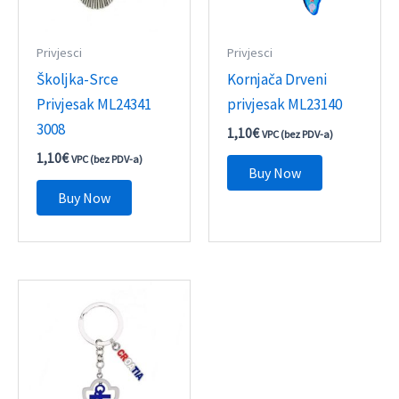
Privjesci
Privjesci
Školjka-Srce
Kornjača Drveni
Privjesak ML24341
privjesak ML23140
3008
1,10
€
VPC (bez PDV-a)
1,10
€
VPC (bez PDV-a)
Buy Now
Buy Now