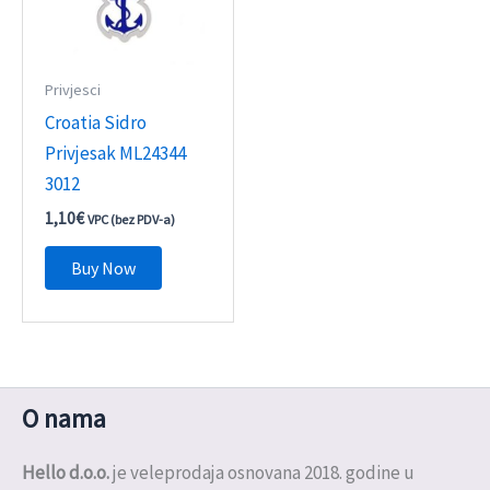
Privjesci
Croatia Sidro
Privjesak ML24344
3012
1,10
€
VPC (bez PDV-a)
Buy Now
O nama
Hello d.o.o.
je veleprodaja osnovana 2018. godine u