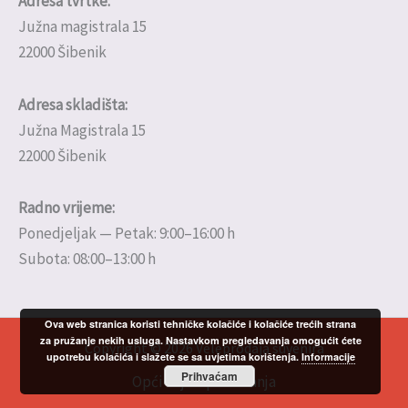
Adresa tvrtke:
Južna magistrala 15
22000 Šibenik
Adresa skladišta:
Južna Magistrala 15
22000 Šibenik
Radno vrijeme:
Ponedjeljak — Petak: 9:00–16:00 h
Subota: 08:00–13:00 h
Ova web stranica koristi tehničke kolačiće i kolačiće trećih strana
za pružanje nekih usluga. Nastavkom pregledavanja omogućit ćete
Copyright © 2026 Veleprodaja suvenira
upotrebu kolačića i slažete se sa uvjetima korištenja.
Informacije
Prihvaćam
Opći uvjeti poslovanja