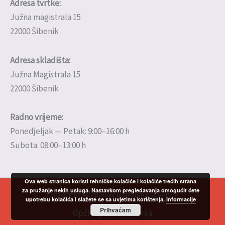
Adresa tvrtke:
Južna magistrala 15
22000 Šibenik
Adresa skladišta:
Južna Magistrala 15
22000 Šibenik
Radno vrijeme:
Ponedjeljak — Petak: 9:00–16:00 h
Subota: 08:00–13:00 h
Ova web stranica koristi tehničke kolačiće i kolačiće trećih strana
za pružanje nekih usluga. Nastavkom pregledavanja omogućit ćete
Copyright © 2026 Veleprodaja suvenira
upotrebu kolačića i slažete se sa uvjetima korištenja.
Informacije
Prihvaćam
Opći uvjeti poslovanja