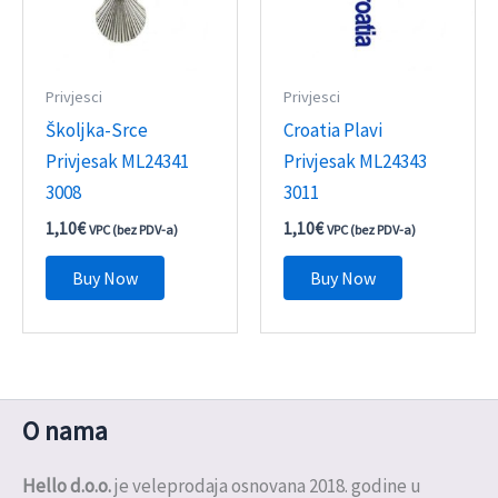
Privjesci
Privjesci
Školjka-Srce
Croatia Plavi
Privjesak ML24341
Privjesak ML24343
3008
3011
1,10
€
1,10
€
VPC (bez PDV-a)
VPC (bez PDV-a)
Buy Now
Buy Now
O nama
Hello d.o.o.
je veleprodaja osnovana 2018. godine u