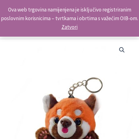
Skip
Kontakt telefon: +385 98 179 3891
Ova web trgovina namijenjena je isključivo registriranim
to
poslovnim korisnicima – tvrtkama i obrtima s važećim OIB-om.
content
Zatvori