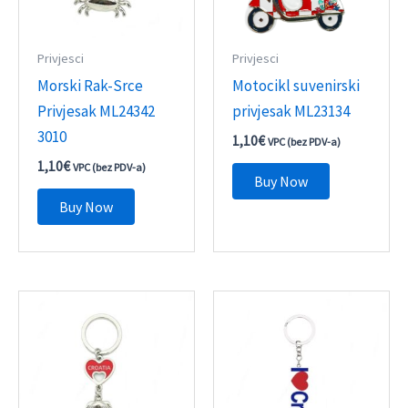
Privjesci
Privjesci
Morski Rak-Srce
Motocikl suvenirski
Privjesak ML24342
privjesak ML23134
3010
1,10
€
VPC (bez PDV-a)
1,10
€
VPC (bez PDV-a)
Buy Now
Buy Now