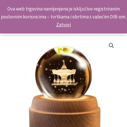
Skip
Kontakt telefon: +385 98 179 3891
Ova web trgovina namijenjena je isključivo registriranim
to
poslovnim korisnicima – tvrtkama i obrtima s važećim OIB-om.
content
Zatvori