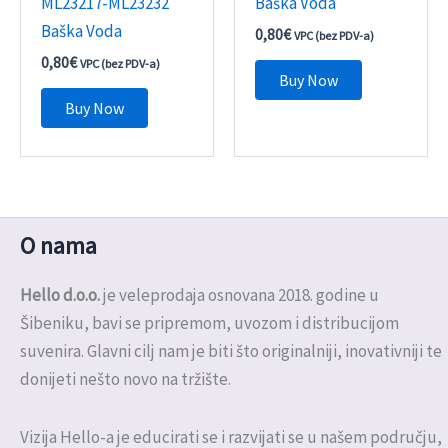
ML23217-ML23232
Baška Voda
Baška Voda
0,80
€
VPC (bez PDV-a)
0,80
€
VPC (bez PDV-a)
Buy Now
Buy Now
O nama
Hello d.o.o.
je veleprodaja osnovana 2018. godine u
Šibeniku, bavi se pripremom, uvozom i distribucijom
suvenira. Glavni cilj nam je biti što originalniji, inovativniji te
donijeti nešto novo na tržište.
Vizija Hello-a je educirati se i razvijati se u našem području,