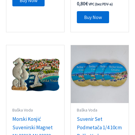
Buy Now
0,80
€
VPC (bez PDV-a)
Buy Now
Baška Voda
Baška Voda
Morski Konjić
Suvenir Set
Suvenirski Magnet
Podmetača 1/4 10cm