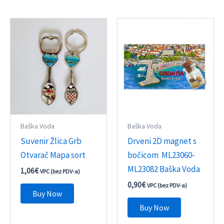
Baška Voda
Baška Voda
Suvenir Žlica Grb
Drveni 2D magnet s
Otvarač Mapa sort
bočicom ML23060-
ML23082 Baška Voda
1,06
€
VPC (bez PDV-a)
0,90
€
VPC (bez PDV-a)
Buy Now
Buy Now