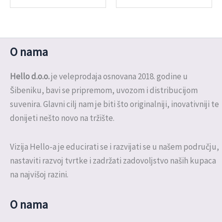
O nama
Hello d.o.o.
je veleprodaja osnovana 2018. godine u
Šibeniku, bavi se pripremom, uvozom i distribucijom
suvenira. Glavni cilj nam je biti što originalniji, inovativniji te
donijeti nešto novo na tržište.
Vizija Hello-a je educirati se i razvijati se u našem području,
nastaviti razvoj tvrtke i zadržati zadovoljstvo naših kupaca
na najvišoj razini.
O nama