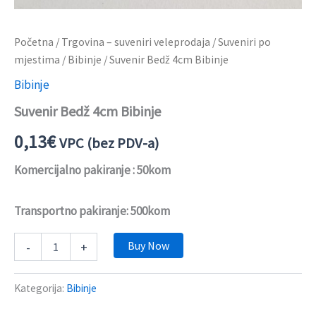
Početna
/
Trgovina – suveniri veleprodaja
/
Suveniri po
mjestima
/
Bibinje
/ Suvenir Bedž 4cm Bibinje
Bibinje
Suvenir Bedž 4cm Bibinje
0,13
€
VPC (bez PDV-a)
Komercijalno pakiranje : 50kom
Transportno pakiranje: 500kom
Buy Now
-
+
Kategorija:
Bibinje