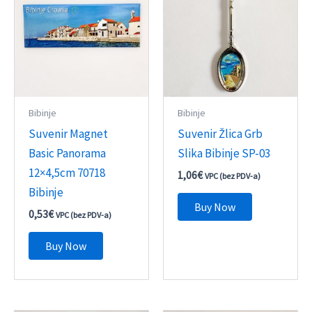
Bibinje
Bibinje
Suvenir Magnet
Suvenir Žlica Grb
Basic Panorama
Slika Bibinje SP-03
12×4,5cm 70718
1,06
€
VPC (bez PDV-a)
Bibinje
Buy Now
0,53
€
VPC (bez PDV-a)
Buy Now