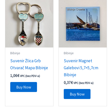
Bibinje
Bibinje
Suvenir Žlica Grb
Suvenir Magnet
Otvarač Mapa Bibinje
Galebovi 5,7×5,7cm
Bibinje
1,06
€
VPC (bez PDV-a)
0,37
€
VPC (bez PDV-a)
Buy Now
Buy Now