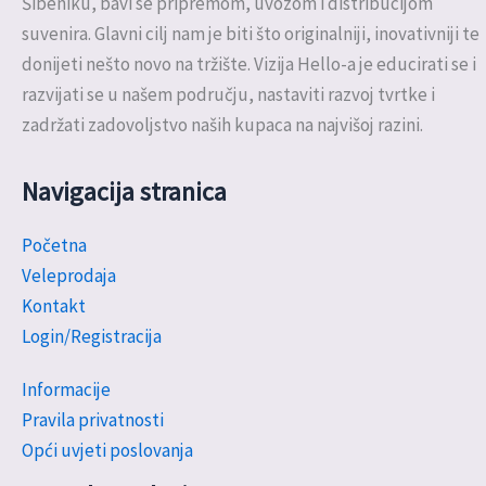
Šibeniku, bavi se pripremom, uvozom i distribucijom
suvenira. Glavni cilj nam je biti što originalniji, inovativniji te
donijeti nešto novo na tržište. Vizija Hello-a je educirati se i
razvijati se u našem području, nastaviti razvoj tvrtke i
zadržati zadovoljstvo naših kupaca na najvišoj razini.
Navigacija stranica
Početna
Veleprodaja
Kontakt
Login/Registracija
Informacije
Pravila privatnosti
Opći uvjeti poslovanja