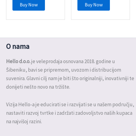
Buy Now
Buy Now
O nama
Hello d.o.o.
je veleprodaja osnovana 2018. godine u
Šibeniku, bavi se pripremom, uvozom i distribucijom
suvenira. Glavni cilj nam je biti što originalniji, inovativniji te
donijeti nešto novo na tržište.
Vizija Hello-a je educirati se i razvijati se u našem području,
nastaviti razvoj tvrtke i zadržati zadovoljstvo naših kupaca
na najvišoj razini.