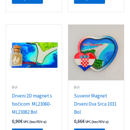
Bol
Bol
Drveni 2D magnet s
Suvenir Magnet
bočicom ML23060-
Drveni Dva Srca 1031
ML23082 Bol
Bol
0,90
€
0,66
€
VPC (bez PDV-a)
VPC (bez PDV-a)