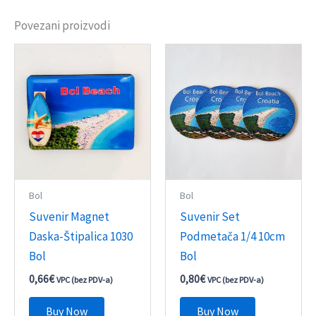
Povezani proizvodi
Bol
Bol
Suvenir Magnet
Suvenir Set
Daska-Štipalica 1030
Podmetača 1/4 10cm
Bol
Bol
0,66
€
0,80
€
VPC (bez PDV-a)
VPC (bez PDV-a)
Buy Now
Buy Now