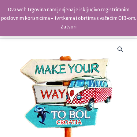
Skip
Kontakt telefon: +385 98 179 3891
Ova web trgovina namijenjena je isključivo registriranim
to
poslovnim korisnicima – tvrtkama i obrtima s važećim OIB-om.
content
Zatvori
Suvenir
Magnet
Putokaz
M
2007
Bol
količina