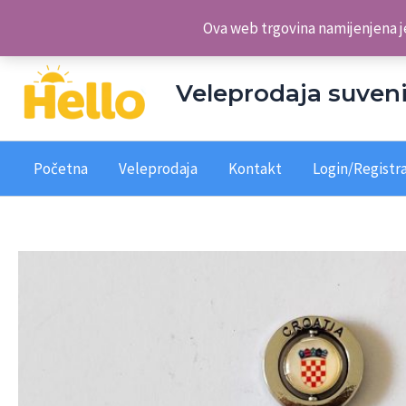
Skip
Veleprodaja suvenira Hello d.o.o.
Ova web trgovina namijenjena je
to
content
Veleprodaja suveni
Početna
Veleprodaja
Kontakt
Login/Registra