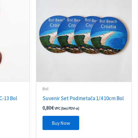
Bol
C-13 Bol
Suvenir Set Podmetača 1/4 10cm Bol
0,80
€
VPC (bez PDV-a)
Buy Now