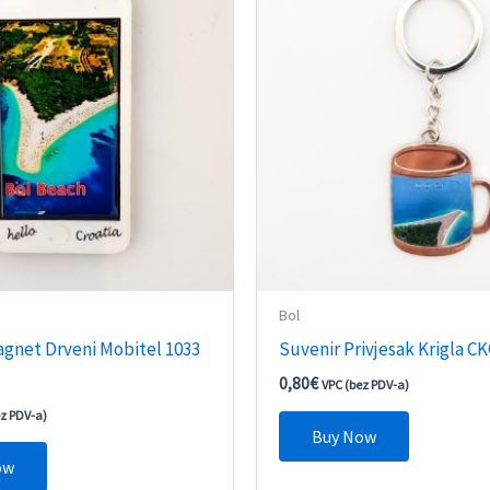
Bol
agnet Drveni Mobitel 1033
Suvenir Privjesak Krigla CK
0,80
€
VPC (bez PDV-a)
ez PDV-a)
Buy Now
ow