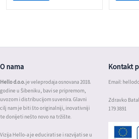
O nama
Kontakt p
Hello d.o.o.
je veleprodaja osnovana 2018.
Email: hello
godine u Šibeniku, bavi se pripremom,
uvozom i distribucijom suvenira. Glavni
Zdravko Batal
cilj nam je biti što originalniji, inovativniji
179 3891
te donijeti nešto novo na tržište.
Vizija Hello-a je educirati se i razvijati se u