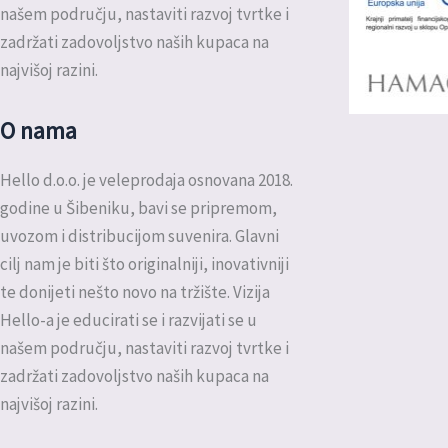
našem području, nastaviti razvoj tvrtke i
zadržati zadovoljstvo naših kupaca na
najvišoj razini.
O nama
Hello d.o.o. je veleprodaja osnovana 2018.
godine u Šibeniku, bavi se pripremom,
uvozom i distribucijom suvenira. Glavni
cilj nam je biti što originalniji, inovativniji
te donijeti nešto novo na tržište. Vizija
Hello-a je educirati se i razvijati se u
našem području, nastaviti razvoj tvrtke i
zadržati zadovoljstvo naših kupaca na
najvišoj razini.