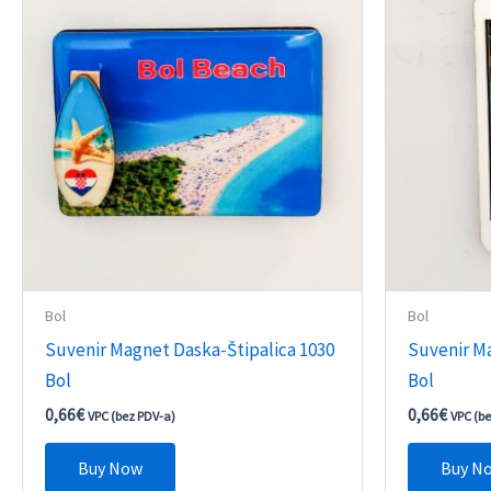
Bol
Bol
Suvenir Magnet Daska-Štipalica 1030
Suvenir M
Bol
Bol
0,66
€
0,66
€
VPC (bez PDV-a)
VPC (b
Buy Now
Buy N