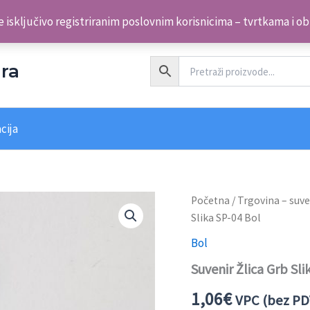
 isključivo registriranim poslovnim korisnicima – tvrtkama i o
ra
cija
Suvenir
Početna
/
Trgovina – suve
Žlica
Slika SP-04 Bol
Grb
Slika
Bol
SP-
Suvenir Žlica Grb Sli
04
Bol
1,06
€
količina
VPC (bez PD