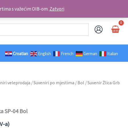
Kontakt telefon: +385 98 179 3891
brtima s važećim OIB-om.
Zatvori
Croatian
English
French
German
Italian
niri veleprodaja
/
Suveniri po mjestima
/
Bol
/ Suvenir Žlica Grb
ka SP-04 Bol
V-a)