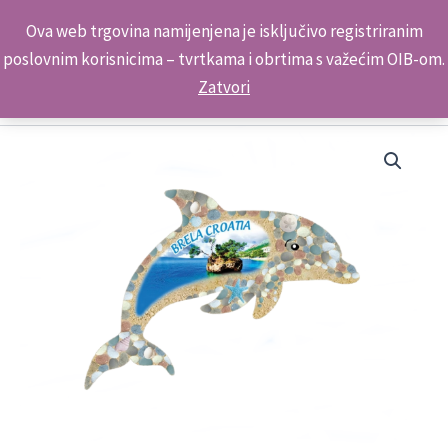
Skip
Kontakt telefon: +385 98 179 3891
Ova web trgovina namijenjena je isključivo registriranim
to
poslovnim korisnicima – tvrtkama i obrtima s važećim OIB-om.
content
Zatvori
Dupin
Mozaik
Magnet
ML23152
5032 Brela
količina