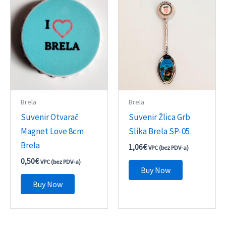
Brela
Brela
Suvenir Otvarač
Suvenir Žlica Grb
Magnet Love 8cm
Slika Brela SP-05
Brela
1,06
€
VPC (bez PDV-a)
0,50
€
VPC (bez PDV-a)
Buy Now
Buy Now