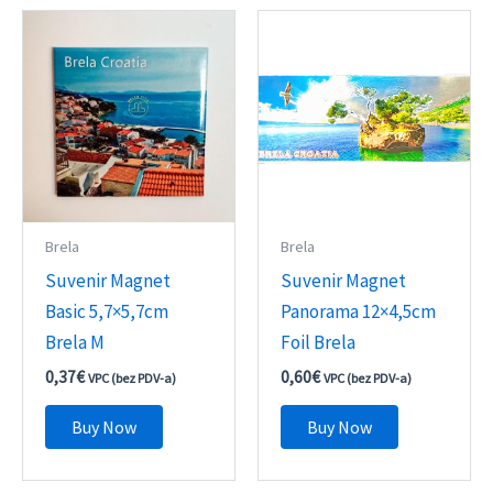
Brela
Brela
Suvenir Magnet
Suvenir Magnet
Basic 5,7×5,7cm
Panorama 12×4,5cm
Brela M
Foil Brela
0,37
€
0,60
€
VPC (bez PDV-a)
VPC (bez PDV-a)
Buy Now
Buy Now