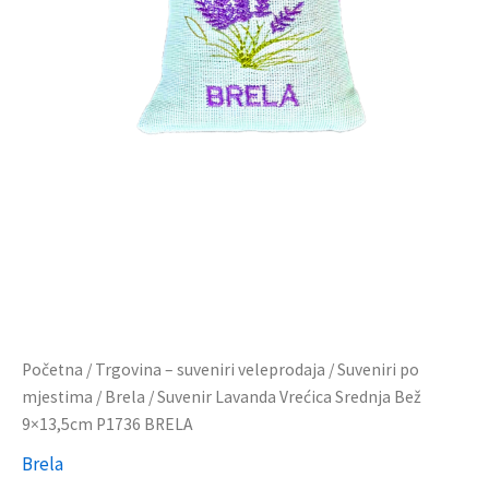
Početna
/
Trgovina – suveniri veleprodaja
/
Suveniri po
mjestima
/
Brela
/ Suvenir Lavanda Vrećica Srednja Bež
9×13,5cm P1736 BRELA
Brela