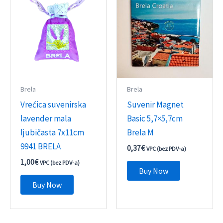
Brela
Brela
Vrećica suvenirska
Suvenir Magnet
lavender mala
Basic 5,7×5,7cm
ljubičasta 7x11cm
Brela M
9941 BRELA
0,37
€
VPC (bez PDV-a)
1,00
€
VPC (bez PDV-a)
Buy Now
Buy Now