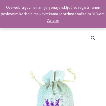
Skip
Kontakt telefon: +385 98 179 3891
Ova web trgovina namijenjena je isključivo registriranim
to
poslovnim korisnicima – tvrtkama i obrtima s važećim OIB-om.
content
Zatvori