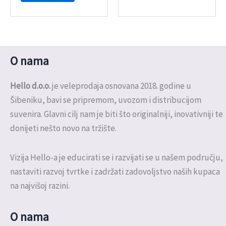
O nama
Hello d.o.o.
je veleprodaja osnovana 2018. godine u
Šibeniku, bavi se pripremom, uvozom i distribucijom
suvenira. Glavni cilj nam je biti što originalniji, inovativniji te
donijeti nešto novo na tržište.
Vizija Hello-a je educirati se i razvijati se u našem području,
nastaviti razvoj tvrtke i zadržati zadovoljstvo naših kupaca
na najvišoj razini.
O nama