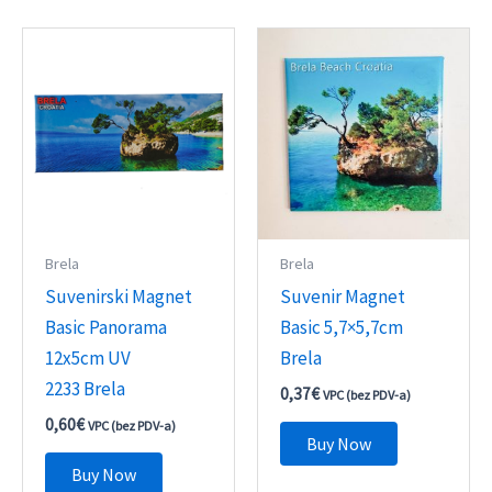
Brela
Brela
Suvenirski Magnet
Suvenir Magnet
Basic Panorama
Basic 5,7×5,7cm
12x5cm UV
Brela
2233 Brela
0,37
€
VPC (bez PDV-a)
0,60
€
VPC (bez PDV-a)
Buy Now
Buy Now