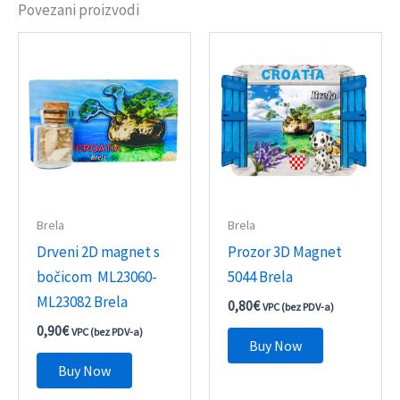
Povezani proizvodi
Brela
Brela
Drveni 2D magnet s
Prozor 3D Magnet
bočicom ML23060-
5044 Brela
ML23082 Brela
0,80
€
VPC (bez PDV-a)
0,90
€
VPC (bez PDV-a)
Buy Now
Buy Now