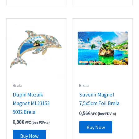
Brela
Brela
Dupin Mozaik
Suvenir Magnet
Magnet ML23152
7,5x5cm Foil Brela
5032 Brela
0,56
€
VPC (bez PDV-a)
0,80
€
VPC (bez PDV-a)
Buy Now
Buy Now