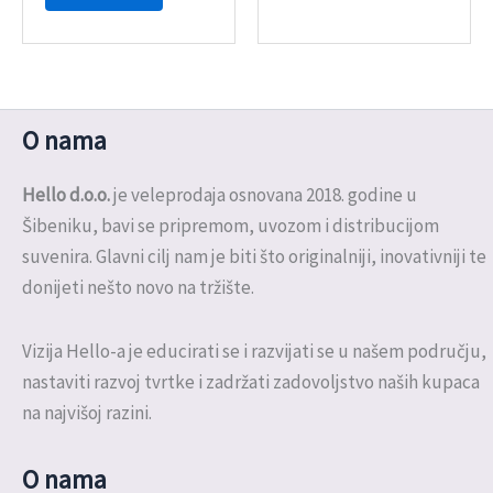
O nama
Hello d.o.o.
je veleprodaja osnovana 2018. godine u
Šibeniku, bavi se pripremom, uvozom i distribucijom
suvenira. Glavni cilj nam je biti što originalniji, inovativniji te
donijeti nešto novo na tržište.
Vizija Hello-a je educirati se i razvijati se u našem području,
nastaviti razvoj tvrtke i zadržati zadovoljstvo naših kupaca
na najvišoj razini.
O nama