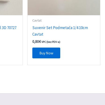
Cavtat
l 3D 70727
Suvenir Set Podmetača 1/4 10cm
Cavtat
0,80
€
VPC (bez PDV-a)
Buy Now