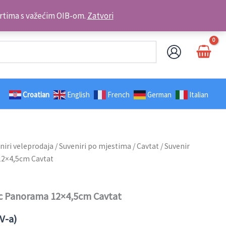
Kontakt telefon: +385 98 179 3891
brtima s važećim OIB-om.
Zatvori
Croatian
English
French
German
Italian
niri veleprodaja
/
Suveniri po mjestima
/
Cavtat
/ Suvenir
12×4,5cm Cavtat
ic Panorama 12×4,5cm Cavtat
V-a)