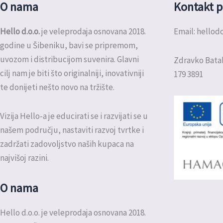
O nama
Kontakt p
Hello d.o.o.
je veleprodaja osnovana 2018.
Email: hello
godine u Šibeniku, bavi se pripremom,
uvozom i distribucijom suvenira. Glavni
Zdravko Batal
cilj nam je biti što originalniji, inovativniji
179 3891
te donijeti nešto novo na tržište.
Vizija Hello-a je educirati se i razvijati se u
našem području, nastaviti razvoj tvrtke i
zadržati zadovoljstvo naših kupaca na
najvišoj razini.
O nama
Hello d.o.o. je veleprodaja osnovana 2018.