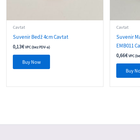
Cavtat
Cavtat
Suvenir Bedž 4cm Cavtat
Suvenir M
EMB011 Ca
0,13
€
VPC (bez PDV-a)
0,66
€
VPC (b
Buy Now
Buy N