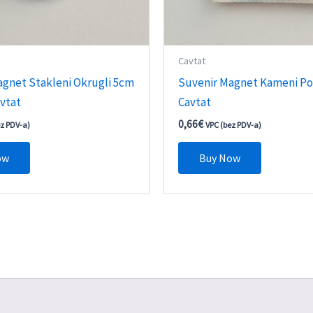
Cavtat
agnet Stakleni Okrugli 5cm
Suvenir Magnet Kameni Po
vtat
Cavtat
0,66
€
ez PDV-a)
VPC (bez PDV-a)
ow
Buy Now