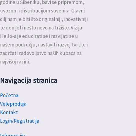
godine u Šibeniku, bavi se pripremom,
uvozom i distribucijom suvenira. Glavni
cilj nam je biti što originalniji, inovativniji
te donijeti nešto novo na tržište. Vizija
Hello-a je educirati se i razvijati se u
našem području, nastaviti razvoj tvrtke i
zadržati zadovoljstvo naših kupaca na
najvišoj razini.
Navigacija stranica
Početna
Veleprodaja
Kontakt
Login/Registracija
Informacije