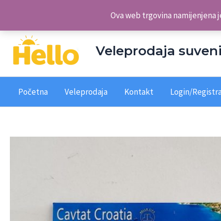
Skip
Veleprodaja suvenira Hello d.o.o.
Ova web trgovina namijenjena je
to
content
Veleprodaja suveni
Početna
Veleprodaja
Kontakt
Login/Registra