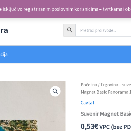
 isključivo registriranim poslovnim korisnicima – tvrtkama i o
ra
cija
Početna
/
Trgovina – suve
Magnet Basic Panorama 
Cavtat
Suvenir Magnet Bas
0,53
€
VPC (bez PD