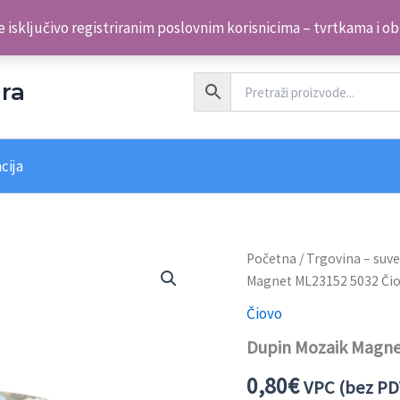
 isključivo registriranim poslovnim korisnicima – tvrtkama i o
ra
cija
Dupin
Početna
/
Trgovina – suve
Mozaik
Magnet ML23152 5032 Či
Magnet
ML23152
Čiovo
5032 Čiovo
Dupin Mozaik Magne
količina
0,80
€
VPC (bez PD