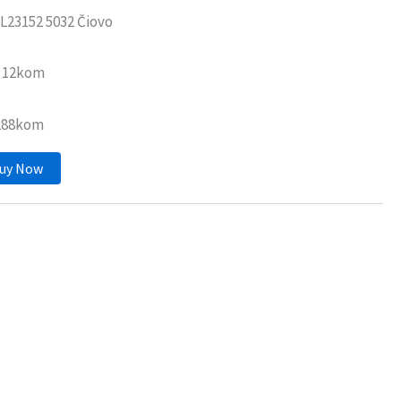
L23152 5032 Čiovo
: 12kom
 288kom
uy Now