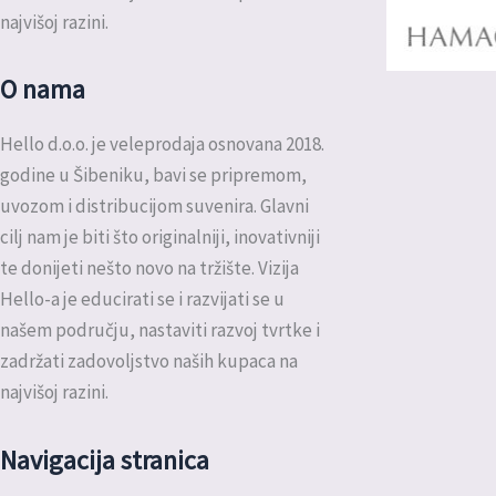
najvišoj razini.
O nama
Hello d.o.o. je veleprodaja osnovana 2018.
godine u Šibeniku, bavi se pripremom,
uvozom i distribucijom suvenira. Glavni
cilj nam je biti što originalniji, inovativniji
te donijeti nešto novo na tržište. Vizija
Hello-a je educirati se i razvijati se u
našem području, nastaviti razvoj tvrtke i
zadržati zadovoljstvo naših kupaca na
najvišoj razini.
Navigacija stranica