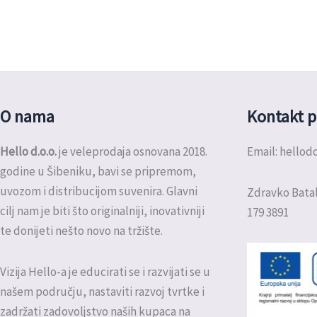
O nama
Kontakt p
Hello d.o.o.
je veleprodaja osnovana 2018.
Email: hello
godine u Šibeniku, bavi se pripremom,
uvozom i distribucijom suvenira. Glavni
Zdravko Batal
cilj nam je biti što originalniji, inovativniji
179 3891
te donijeti nešto novo na tržište.
Vizija Hello-a je educirati se i razvijati se u
našem području, nastaviti razvoj tvrtke i
zadržati zadovoljstvo naših kupaca na