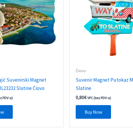
Čiovo
jić Suvenirski Magnet
Suvenir Magnet Putokaz M
L23232 Slatine Čiovo
Slatine
0,80
€
ez PDV-a)
VPC (bez PDV-a)
ow
Buy Now