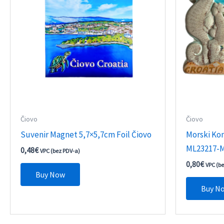
Čiovo
Čiovo
Suvenir Magnet 5,7×5,7cm Foil Čiovo
Morski Kon
ML23217-M
0,48
€
VPC (bez PDV-a)
0,80
€
VPC (b
Buy Now
Buy N