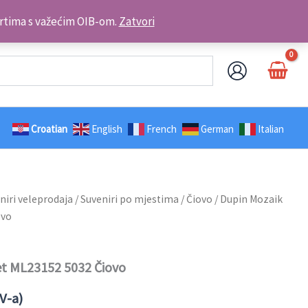
Kontakt telefon: +385 98 179 3891
brtima s važećim OIB-om.
Zatvori
Croatian
English
French
German
Italian
niri veleprodaja
/
Suveniri po mjestima
/
Čiovo
/ Dupin Mozaik
ovo
t ML23152 5032 Čiovo
V-a)