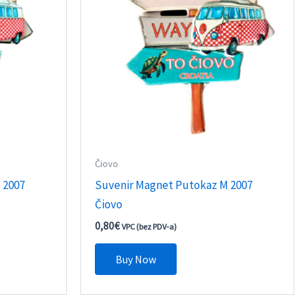
Čiovo
 2007
Suvenir Magnet Putokaz M 2007
Čiovo
0,80
€
VPC (bez PDV-a)
Buy Now