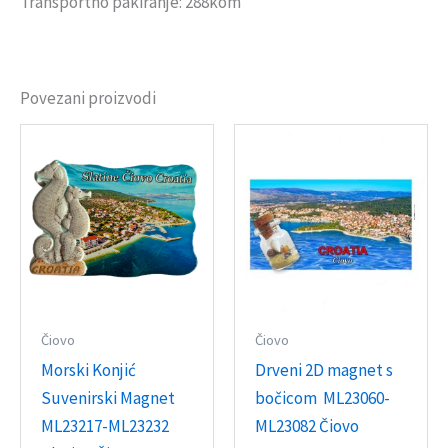
Transportno pakiranje: 288kom
Povezani proizvodi
Čiovo
Čiovo
Morski Konjić
Drveni 2D magnet s
Suvenirski Magnet
bočicom ML23060-
ML23217-ML23232
ML23082 Čiovo