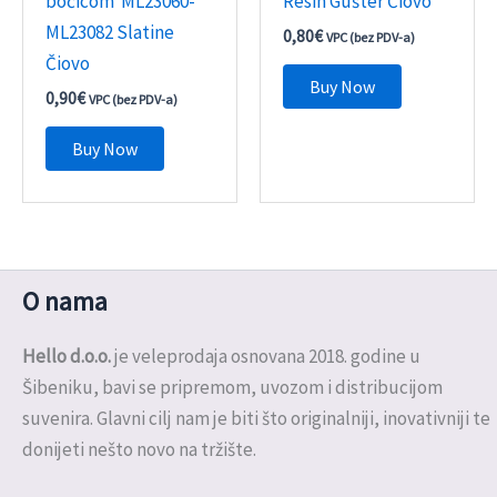
bočicom ML23060-
Resin Gušter Čiovo
ML23082 Slatine
0,80
€
VPC (bez PDV-a)
Čiovo
Buy Now
0,90
€
VPC (bez PDV-a)
Buy Now
O nama
Hello d.o.o.
je veleprodaja osnovana 2018. godine u
Šibeniku, bavi se pripremom, uvozom i distribucijom
suvenira. Glavni cilj nam je biti što originalniji, inovativniji te
donijeti nešto novo na tržište.