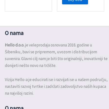
O nama
Hello d.o.o.
je veleprodaja osnovana 2018. godine u
Šibeniku, bavi se pripremom, uvozom i distribucijom
suvenira. Glavni cilj nam je biti što originalniji, inovativniji te
donijeti nešto novo na tržište.
Vizija Hello-a je educirati se i razvijati se u našem području,
nastaviti razvoj tvrtke i zadržati zadovoljstvo naših kupaca
na najvišoj razini.
O nama