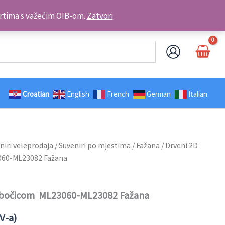
Kontakt telefon: +385 98 179 3891
brtima s važećim OIB-om.
Zatvori
Croatian
English
French
German
Italian
niri veleprodaja
/
Suveniri po mjestima
/
Fažana
/ Drveni 2D
060-ML23082 Fažana
s bočicom ML23060-ML23082 Fažana
V-a)