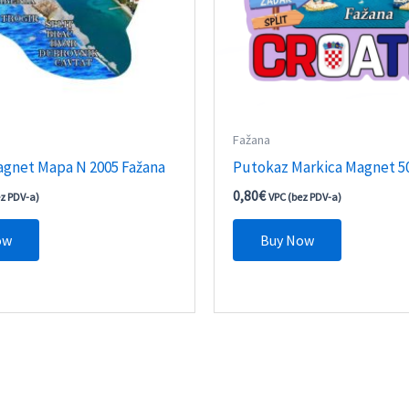
Fažana
agnet Mapa N 2005 Fažana
Putokaz Markica Magnet 5
0,80
€
ez PDV-a)
VPC (bez PDV-a)
ow
Buy Now