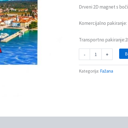
Drveni 2D magnet s bo
Komercijalno pakiranje
Transportno pakiranje:
B
-
+
Kategorija:
Fažana