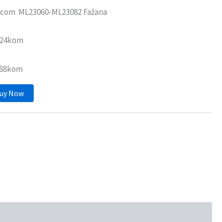
čicom ML23060-ML23082 Fažana
: 24kom
288kom
uy Now