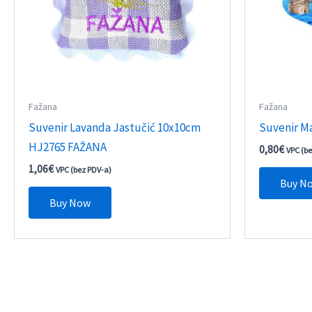
Fažana
Fažana
Suvenir Lavanda Jastučić 10x10cm
Suvenir M
HJ2765 FAŽANA
0,80
€
VPC (b
1,06
€
VPC (bez PDV-a)
Buy N
Buy Now