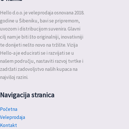
Hello d.o.o. je veleprodaja osnovana 2018.
godine u Šibeniku, bavi se pripremom,
uvozom i distribucijom suvenira. Glavni
cilj nam je biti što originalniji, inovativniji
te donijeti nešto novo na tržište. Vizija
Hello-a je educirati se i razvijati se u
našem području, nastaviti razvoj tvrtke i
zadržati zadovoljstvo naših kupaca na
najvišoj razini.
Navigacija stranica
Početna
Veleprodaja
Kontakt