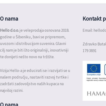
O nama
Kontakt p
Hello d.o.o.
je veleprodaja osnovana 2018.
Email: hello
godine u Šibeniku, bavi se pripremom,
uvozom i distribucijom suvenira. Glavni
Zdravko Batal
cilj nam je biti što originalniji, inovativniji
179 3891
te donijeti nešto novo na tržište.
Vizija Hello-a je educirati se i razvijati se u
našem području, nastaviti razvoj tvrtke i
zadržati zadovoljstvo naših kupaca na
najvišoj razini.
O nama