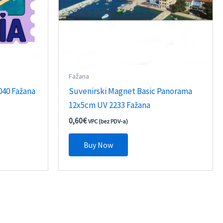
Fažana
040 Fažana
Suvenirski Magnet Basic Panorama
12x5cm UV 2233 Fažana
0,60
€
VPC (bez PDV-a)
Buy Now