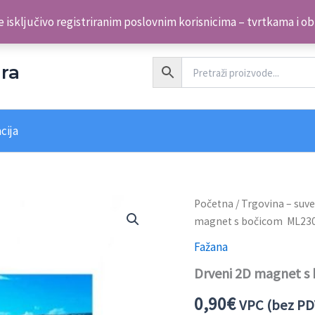
 isključivo registriranim poslovnim korisnicima – tvrtkama i o
ra
cija
Drveni
Početna
/
Trgovina – suve
2D
magnet s bočicom ML23
magnet
s
Fažana
bočicom
Drveni 2D magnet 
ML23060-
ML23082
0,90
€
Fažana
VPC (bez PD
količina