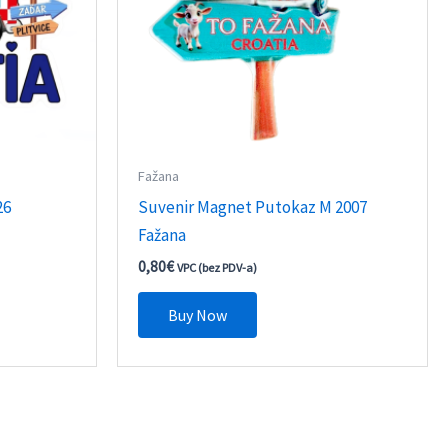
Fažana
26
Suvenir Magnet Putokaz M 2007
Fažana
0,80
€
VPC (bez PDV-a)
Buy Now