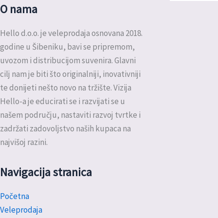
O nama
Hello d.o.o. je veleprodaja osnovana 2018.
godine u Šibeniku, bavi se pripremom,
uvozom i distribucijom suvenira. Glavni
cilj nam je biti što originalniji, inovativniji
te donijeti nešto novo na tržište. Vizija
Hello-a je educirati se i razvijati se u
našem području, nastaviti razvoj tvrtke i
zadržati zadovoljstvo naših kupaca na
najvišoj razini.
Navigacija stranica
Početna
Veleprodaja