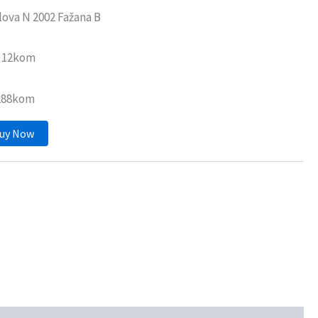
lova N 2002 Fažana B
: 12kom
 288kom
uy Now