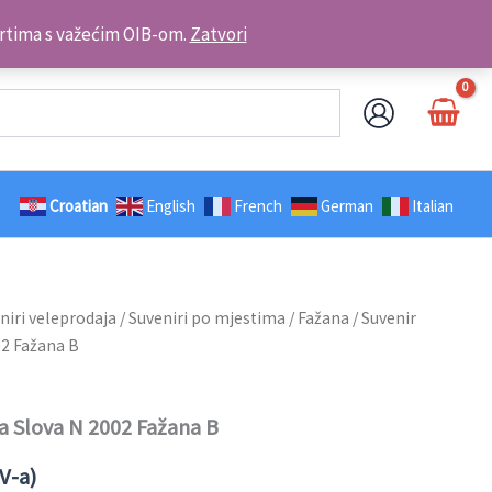
Kontakt telefon: +385 98 179 3891
brtima s važećim OIB-om.
Zatvori
Croatian
English
French
German
Italian
niri veleprodaja
/
Suveniri po mjestima
/
Fažana
/ Suvenir
02 Fažana B
la Slova N 2002 Fažana B
V-a)