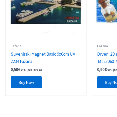
Fažana
Fažana
Suvenirski Magnet Basic 9x6cm UV
Drveni 2D
2234 Fažana
ML23060-M
0,50
€
0,90
€
VPC (bez PDV-a)
VPC (b
Buy Now
Buy N