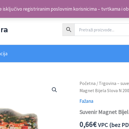
 isključivo registriranim poslovnim korisnicima – tvrtkama i o
ra
cija
Suvenir
Početna
/
Trgovina – suve
Magnet
Magnet Bijela Slova N 20
Bijela
Slova
Fažana
N
Suvenir Magnet Bije
2002
Fažana
0,66
€
B
VPC (bez PD
količina