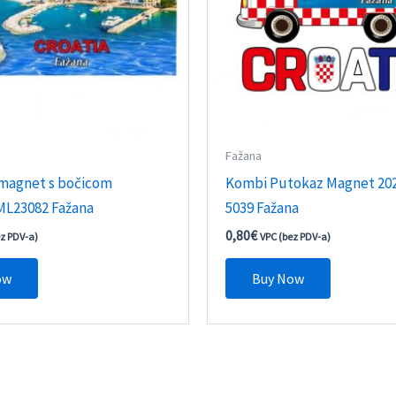
Fažana
 magnet s bočicom
Kombi Putokaz Magnet 20
L23082 Fažana
5039 Fažana
0,80
€
ez PDV-a)
VPC (bez PDV-a)
ow
Buy Now