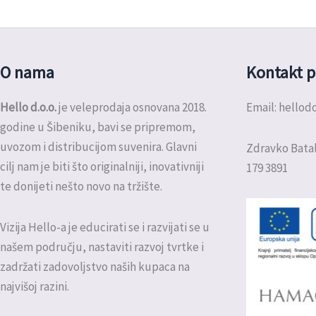
O nama
Kontakt p
Hello d.o.o.
je veleprodaja osnovana 2018.
Email: hello
godine u Šibeniku, bavi se pripremom,
uvozom i distribucijom suvenira. Glavni
Zdravko Batal
cilj nam je biti što originalniji, inovativniji
179 3891
te donijeti nešto novo na tržište.
Vizija Hello-a je educirati se i razvijati se u
našem području, nastaviti razvoj tvrtke i
zadržati zadovoljstvo naših kupaca na
najvišoj razini.