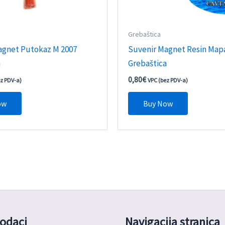
Grebaštica
agnet Putokaz M 2007
Suvenir Magnet Resin Map
a
Grebaštica
0,80
€
ez PDV-a)
VPC (bez PDV-a)
ow
Buy Now
odaci
Navigacija stranica