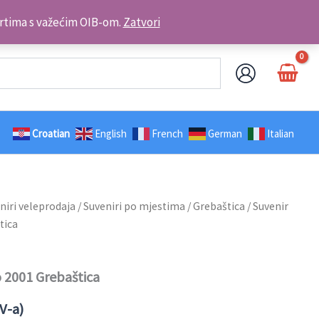
Kontakt telefon: +385 98 179 3891
brtima s važećim OIB-om.
Zatvori
Croatian
English
French
German
Italian
niri veleprodaja
/
Suveniri po mjestima
/
Grebaštica
/ Suvenir
tica
 2001 Grebaštica
V-a)