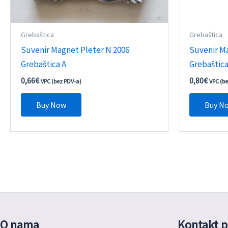
Grebaštica
Grebaštica
Suvenir Magnet Pleter N 2006
Suvenir M
Grebaštica A
Grebaštic
0,66
€
0,80
€
VPC (bez PDV-a)
VPC (b
Buy Now
Buy N
O nama
Kontakt p