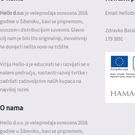
Hello d.o.o.
je veleprodaja osnovana 2018.
Email: hello
godine u Šibeniku, bavi se pripremom,
uvozom i distribucijom suvenira. Glavni
Zdravko Batal
cilj nam je biti što originalniji, inovativniji
179 3891
te donijeti nešto novo na tržište.
Vizija Hello-a je educirati se i razvijati se u
našem području, nastaviti razvoj tvrtke i
zadržati zadovoljstvo naših kupaca na
najvišoj razini.
O nama
Hello d.o.o. je veleprodaja osnovana 2018.
godine u Šibeniku, bavi se pripremom,