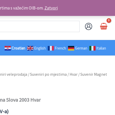
Kontakt telefon: +385 98 179 3891
brtima s važećim OIB-om.
Zatvori
Croatian
English
French
German
Italian
niri veleprodaja
/
Suveniri po mjestima
/
Hvar
/ Suvenir Magnet
na Slova 2003 Hvar
V-a)