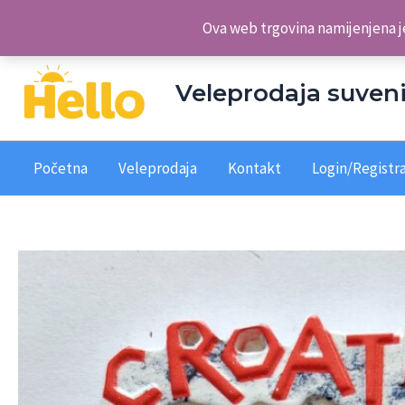
Skip
Veleprodaja suvenira Hello d.o.o.
Ova web trgovina namijenjena je
to
content
Veleprodaja suveni
Početna
Veleprodaja
Kontakt
Login/Registra