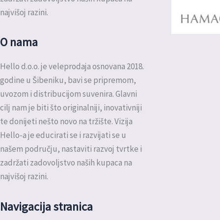
najvišoj razini.
O nama
Hello d.o.o. je veleprodaja osnovana 2018.
godine u Šibeniku, bavi se pripremom,
uvozom i distribucijom suvenira. Glavni
cilj nam je biti što originalniji, inovativniji
te donijeti nešto novo na tržište. Vizija
Hello-a je educirati se i razvijati se u
našem području, nastaviti razvoj tvrtke i
zadržati zadovoljstvo naših kupaca na
najvišoj razini.
Navigacija stranica