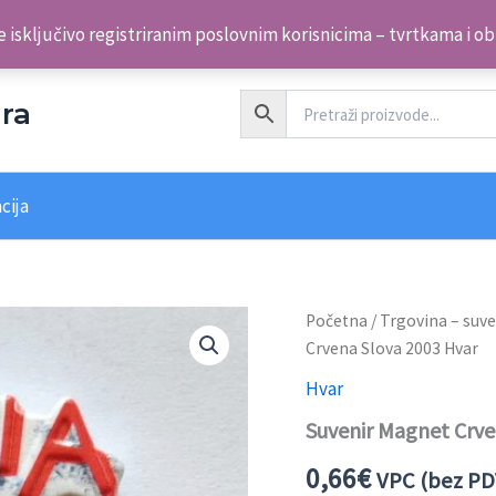
 isključivo registriranim poslovnim korisnicima – tvrtkama i o
ra
cija
Početna
/
Trgovina – suve
Crvena Slova 2003 Hvar
Hvar
Suvenir Magnet Crve
0,66
€
VPC (bez PD