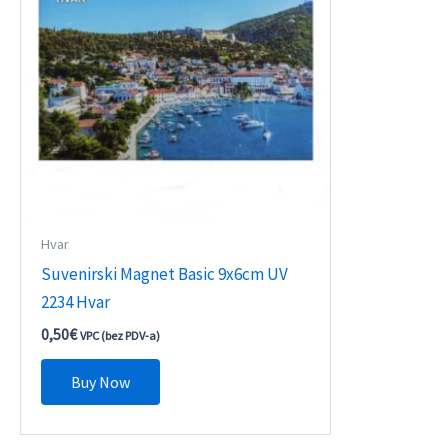
Hvar
Suvenirski Magnet Basic 9x6cm UV
2234 Hvar
0,50
€
VPC (bez PDV-a)
Buy Now