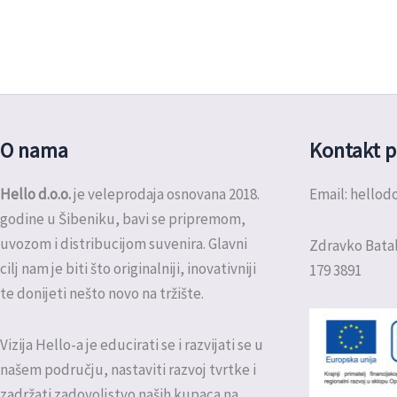
O nama
Kontakt p
Hello d.o.o.
je veleprodaja osnovana 2018.
Email: hello
godine u Šibeniku, bavi se pripremom,
uvozom i distribucijom suvenira. Glavni
Zdravko Batal
cilj nam je biti što originalniji, inovativniji
179 3891
te donijeti nešto novo na tržište.
Vizija Hello-a je educirati se i razvijati se u
našem području, nastaviti razvoj tvrtke i
zadržati zadovoljstvo naših kupaca na