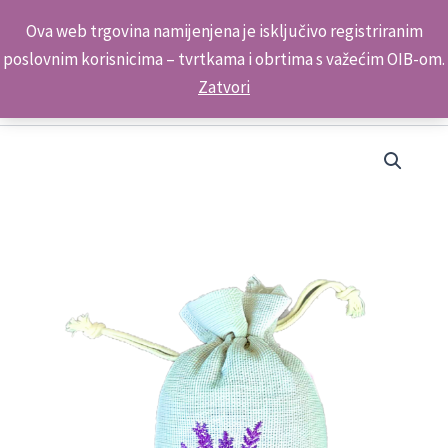
Skip
Kontakt telefon: +385 98 179 3891
Ova web trgovina namijenjena je isključivo registriranim
to
poslovnim korisnicima – tvrtkama i obrtima s važećim OIB-om.
content
Zatvori
Suvenir
Lavanda
Vrećica
Srednja
Bež
9x13,5cm
P1736 KAŠTELA
količina