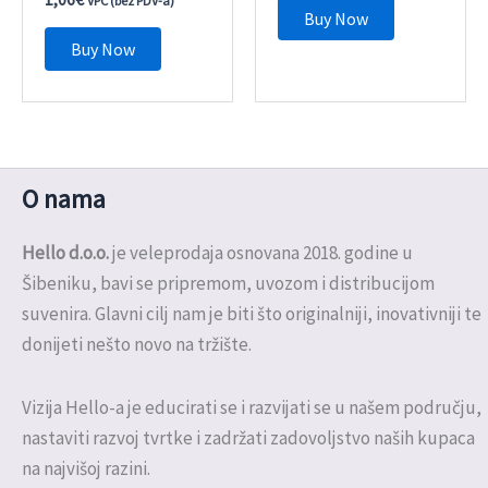
VPC (bez PDV-a)
Buy Now
Buy Now
O nama
Hello d.o.o.
je veleprodaja osnovana 2018. godine u
Šibeniku, bavi se pripremom, uvozom i distribucijom
suvenira. Glavni cilj nam je biti što originalniji, inovativniji te
donijeti nešto novo na tržište.
Vizija Hello-a je educirati se i razvijati se u našem području,
nastaviti razvoj tvrtke i zadržati zadovoljstvo naših kupaca
na najvišoj razini.