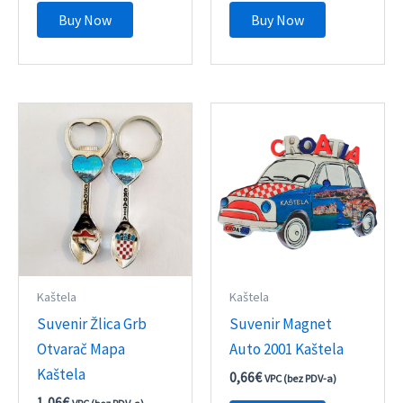
Buy Now
Buy Now
Kaštela
Kaštela
Suvenir Žlica Grb
Suvenir Magnet
Otvarač Mapa
Auto 2001 Kaštela
Kaštela
0,66
€
VPC (bez PDV-a)
1,06
€