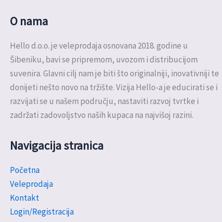
O nama
Hello d.o.o. je veleprodaja osnovana 2018. godine u
Šibeniku, bavi se pripremom, uvozom i distribucijom
suvenira. Glavni cilj nam je biti što originalniji, inovativniji te
donijeti nešto novo na tržište. Vizija Hello-a je educirati se i
razvijati se u našem području, nastaviti razvoj tvrtke i
zadržati zadovoljstvo naših kupaca na najvišoj razini.
Navigacija stranica
Početna
Veleprodaja
Kontakt
Login/Registracija