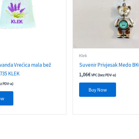
Klek
vanda Vrećica mala bež
Suvenir Privjesak Medo BK
735 KLEK
1,06
€
VPC (bez PDV-a)
ez PDV-a)
Buy Now
ow