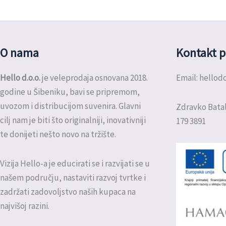
O nama
Kontakt p
Hello d.o.o.
je veleprodaja osnovana 2018.
Email: hello
godine u Šibeniku, bavi se pripremom,
uvozom i distribucijom suvenira. Glavni
Zdravko Batal
cilj nam je biti što originalniji, inovativniji
179 3891
te donijeti nešto novo na tržište.
Vizija Hello-a je educirati se i razvijati se u
našem području, nastaviti razvoj tvrtke i
zadržati zadovoljstvo naših kupaca na
najvišoj razini.