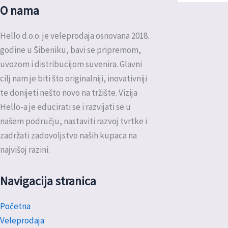
O nama
Hello d.o.o. je veleprodaja osnovana 2018.
godine u Šibeniku, bavi se pripremom,
uvozom i distribucijom suvenira. Glavni
cilj nam je biti što originalniji, inovativniji
te donijeti nešto novo na tržište. Vizija
Hello-a je educirati se i razvijati se u
našem području, nastaviti razvoj tvrtke i
zadržati zadovoljstvo naših kupaca na
najvišoj razini.
Navigacija stranica
Početna
Veleprodaja