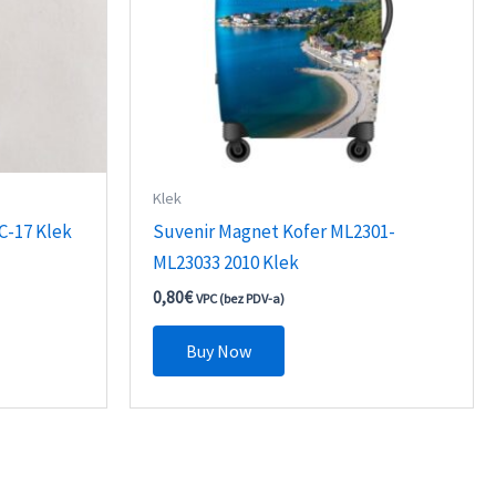
Klek
C-17 Klek
Suvenir Magnet Kofer ML2301-
ML23033 2010 Klek
0,80
€
VPC (bez PDV-a)
Buy Now