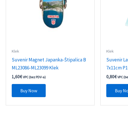
Klek
Klek
Suvenir Magnet Japanka-Štipalica B
Suvenir La
ML23086-ML23099 Klek
7x11cm P1
1,60
€
0,80
€
VPC (bez PDV-a)
VPC (b
Buy Now
Buy N