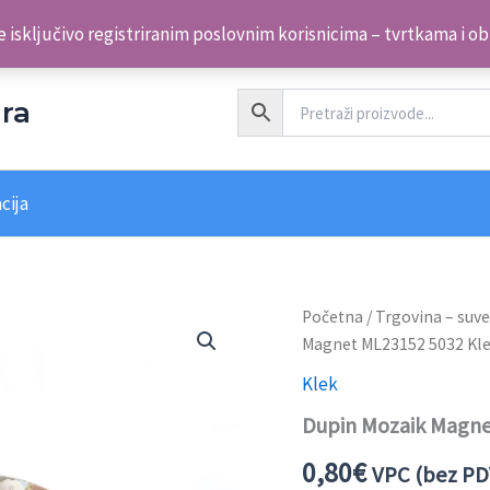
 isključivo registriranim poslovnim korisnicima – tvrtkama i o
ra
cija
Dupin
Početna
/
Trgovina – suve
Mozaik
Magnet ML23152 5032 Kl
Magnet
ML23152
Klek
5032 Klek
Dupin Mozaik Magne
količina
0,80
€
VPC (bez PD