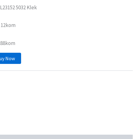
L23152 5032 Klek
: 12kom
 288kom
uy Now