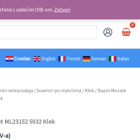
Kontakt telefon: +385 98 179 3891
brtima s važećim OIB-om.
Zatvori
Croatian
English
French
German
Italian
niri veleprodaja
/
Suveniri po mjestima
/
Klek
/ Dupin Mozaik
ek
t ML23152 5032 Klek
V-a)