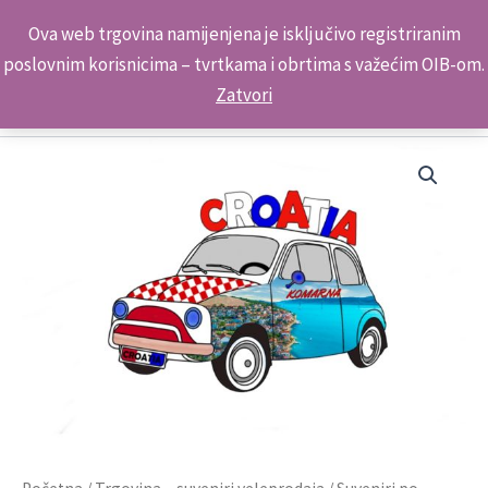
Skip
Kontakt telefon: +385 98 179 3891
Ova web trgovina namijenjena je isključivo registriranim
to
poslovnim korisnicima – tvrtkama i obrtima s važećim OIB-om.
content
Zatvori