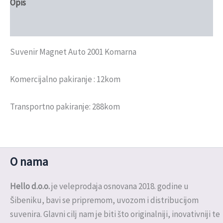
Opis
Recenzije (0)
Suvenir Magnet Auto 2001 Komarna
Komercijalno pakiranje : 12kom
Transportno pakiranje: 288kom
O nama
Hello d.o.o.
je veleprodaja osnovana 2018. godine u
Šibeniku, bavi se pripremom, uvozom i distribucijom
suvenira. Glavni cilj nam je biti što originalniji, inovativniji te