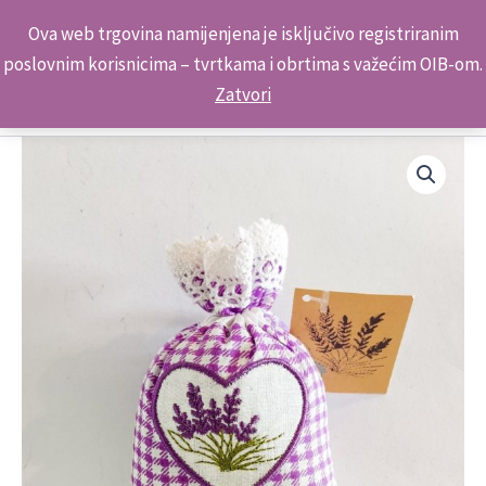
Skip
Kontakt telefon: +385 98 179 3891
Ova web trgovina namijenjena je isključivo registriranim
to
poslovnim korisnicima – tvrtkama i obrtima s važećim OIB-om.
content
Zatvori
Suvenir
Lavanda
Vrećica
Srednja
Quadrate
HJ2760
Krka
količina