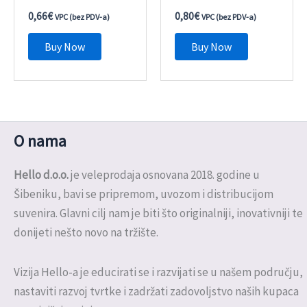
0,66
€
0,80
€
VPC (bez PDV-a)
VPC (bez PDV-a)
Buy Now
Buy Now
O nama
Hello d.o.o.
je veleprodaja osnovana 2018. godine u
Šibeniku, bavi se pripremom, uvozom i distribucijom
suvenira. Glavni cilj nam je biti što originalniji, inovativniji te
donijeti nešto novo na tržište.
Vizija Hello-a je educirati se i razvijati se u našem području,
nastaviti razvoj tvrtke i zadržati zadovoljstvo naših kupaca