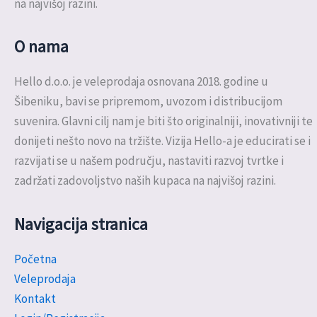
na najvišoj razini.
O nama
Hello d.o.o. je veleprodaja osnovana 2018. godine u
Šibeniku, bavi se pripremom, uvozom i distribucijom
suvenira. Glavni cilj nam je biti što originalniji, inovativniji te
donijeti nešto novo na tržište. Vizija Hello-a je educirati se i
razvijati se u našem području, nastaviti razvoj tvrtke i
zadržati zadovoljstvo naših kupaca na najvišoj razini.
Navigacija stranica
Početna
Veleprodaja
Kontakt