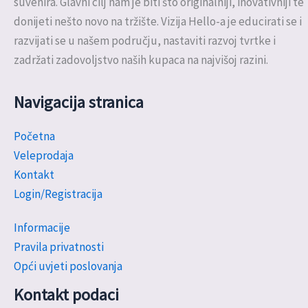
suvenira. Glavni cilj nam je biti što originalniji, inovativniji te
donijeti nešto novo na tržište. Vizija Hello-a je educirati se i
razvijati se u našem području, nastaviti razvoj tvrtke i
zadržati zadovoljstvo naših kupaca na najvišoj razini.
Navigacija stranica
Početna
Veleprodaja
Kontakt
Login/Registracija
Informacije
Pravila privatnosti
Opći uvjeti poslovanja
Kontakt podaci