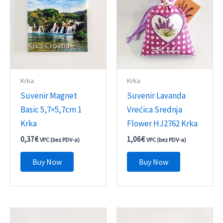
Krka
Krka
Suvenir Magnet
Suvenir Lavanda
Basic 5,7×5,7cm 1
Vrećica Srednja
Krka
Flower HJ2762 Krka
0,37
€
1,06
€
VPC (bez PDV-a)
VPC (bez PDV-a)
Buy Now
Buy Now