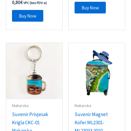
0,80
€
VPC (bez PDV-a)
Buy Now
Buy Now
Makarska
Makarska
Suvenir Privjesak
Suvenir Magnet
Krigla CKC-01
Kofer ML2301-
Makarska
ML23033 2010