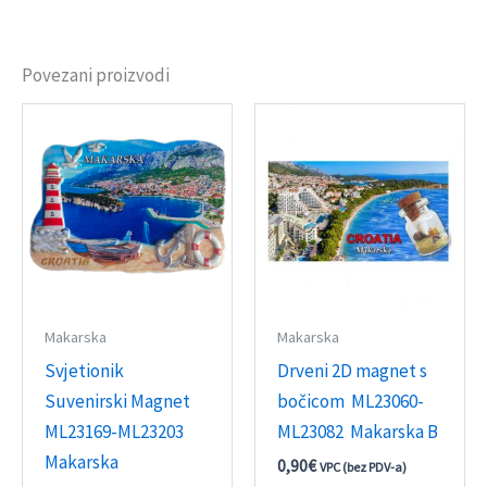
Povezani proizvodi
Makarska
Makarska
Svjetionik
Drveni 2D magnet s
Suvenirski Magnet
bočicom ML23060-
ML23169-ML23203
ML23082 Makarska B
Makarska
0,90
€
VPC (bez PDV-a)