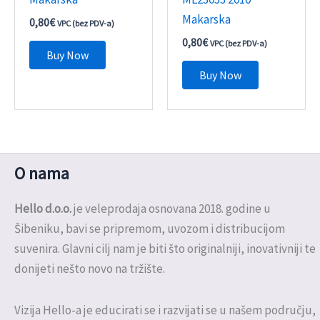
Makarska
0,80
€
VPC (bez PDV-a)
0,80
€
VPC (bez PDV-a)
Buy Now
Buy Now
O nama
Hello d.o.o.
je veleprodaja osnovana 2018. godine u
Šibeniku, bavi se pripremom, uvozom i distribucijom
suvenira. Glavni cilj nam je biti što originalniji, inovativniji te
donijeti nešto novo na tržište.
Vizija Hello-a je educirati se i razvijati se u našem području,