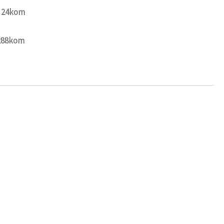
: 24kom
 288kom