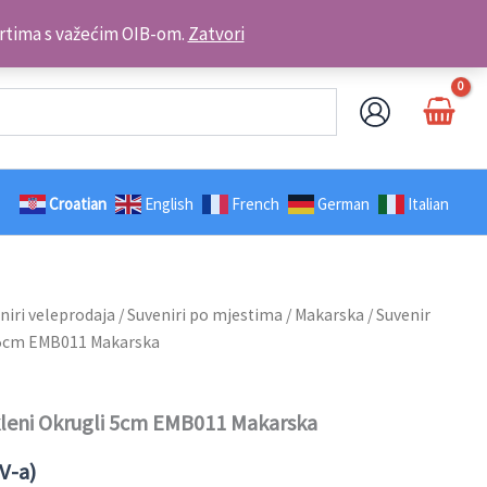
Kontakt telefon: +385 98 179 3891
brtima s važećim OIB-om.
Zatvori
Croatian
English
French
German
Italian
niri veleprodaja
/
Suveniri po mjestima
/
Makarska
/ Suvenir
 5cm EMB011 Makarska
kleni Okrugli 5cm EMB011 Makarska
V-a)