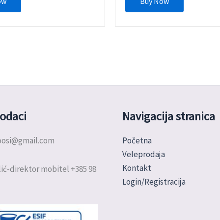
ow
Buy Now
odaci
Navigacija stranica
doosi@gmail.com
Početna
Veleprodaja
Kontakt
ić-direktor mobitel +385 98
Login/Registracija