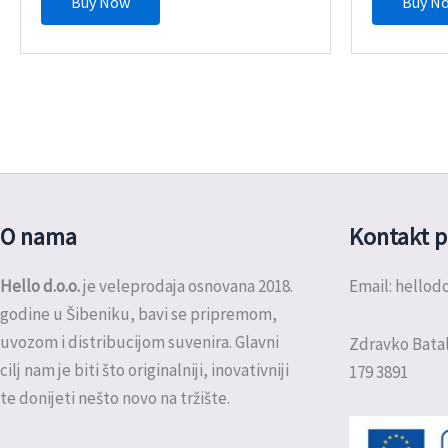
Buy Now
Buy N
O nama
Kontakt p
Hello d.o.o.
je veleprodaja osnovana 2018.
Email: hello
godine u Šibeniku, bavi se pripremom,
uvozom i distribucijom suvenira. Glavni
Zdravko Batal
cilj nam je biti što originalniji, inovativniji
179 3891
te donijeti nešto novo na tržište.