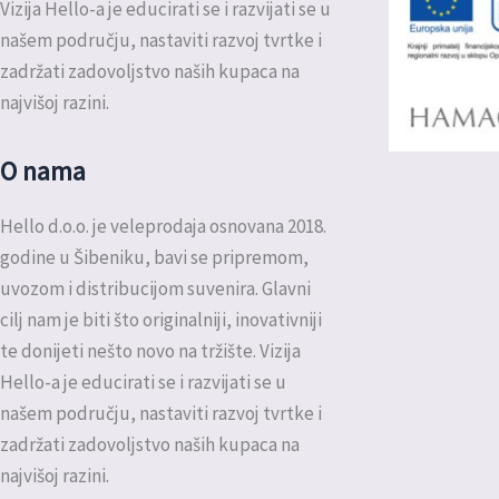
Vizija Hello-a je educirati se i razvijati se u
našem području, nastaviti razvoj tvrtke i
zadržati zadovoljstvo naših kupaca na
najvišoj razini.
O nama
Hello d.o.o. je veleprodaja osnovana 2018.
godine u Šibeniku, bavi se pripremom,
uvozom i distribucijom suvenira. Glavni
cilj nam je biti što originalniji, inovativniji
te donijeti nešto novo na tržište. Vizija
Hello-a je educirati se i razvijati se u
našem području, nastaviti razvoj tvrtke i
zadržati zadovoljstvo naših kupaca na
najvišoj razini.