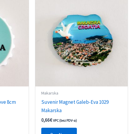
Makarska
ove 8cm
Suvenir Magnet Galeb-Eva 1029
Makarska
0,66
€
VPC (bez PDV-a)