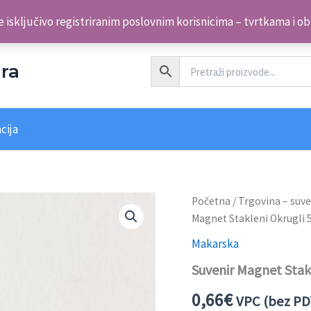
 isključivo registriranim poslovnim korisnicima – tvrtkama i o
ra
cija
Početna
/
Trgovina – suve
Magnet Stakleni Okrugli
Makarska
Suvenir Magnet Sta
0,66
€
VPC (bez PD