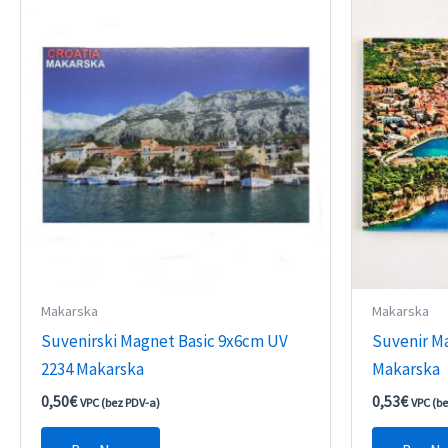
Makarska
Makarska
Suvenirski Magnet Basic 9x6cm UV
Suvenir M
2234 Makarska
Makarska
0,50
€
0,53
€
VPC (bez PDV-a)
VPC (b