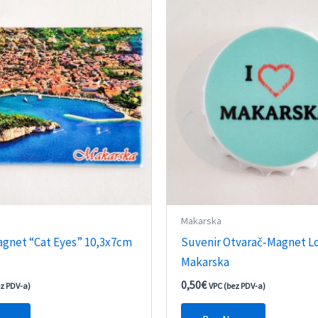
Makarska
agnet “Cat Eyes” 10,3x7cm
Suvenir Otvarač-Magnet L
Makarska
0,50
€
ez PDV-a)
VPC (bez PDV-a)