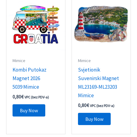
Mimice
Mimice
Kombi Putokaz
Svjetionik
Magnet 2026
Suvenirski Magnet
5039 Mimice
ML23169-ML23203
Mimice
0,80
€
VPC (bez PDV-a)
0,80
€
VPC (bez PDV-a)
Buy Now
Buy Now