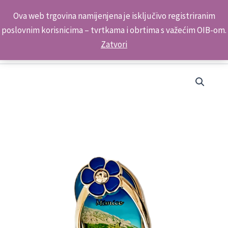
Skip
Kontakt telefon: +385 98 179 3891
Ova web trgovina namijenjena je isključivo registriranim
to
poslovnim korisnicima – tvrtkama i obrtima s važećim OIB-om.
content
Zatvori
Suvenir
Magnet
Japanka-
Štipalica
B
ML23086-
ML23099
Mimice
količina