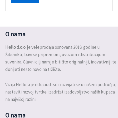
O nama
Hello d.o.o.
je veleprodaja osnovana 2018. godine u
Šibeniku, bavi se pripremom, uvozom i distribucijom
suvenira. Glavni cilj nam je biti što originalniji, inovativniji te
donijeti nešto novo na tržište.
Vizija Hello-a je educirati se i razvijati se u našem području,
nastaviti razvoj tvrtke i zadržati zadovoljstvo naših kupaca
na najvišoj razini.
O nama