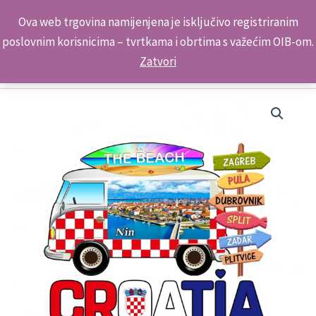
Skip
Kontakt telefon: +385 98 179 3891
Ova web trgovina namijenjena je isključivo registriranim
to
poslovnim korisnicima – tvrtkama i obrtima s važećim OIB-om.
content
Zatvori
Kombi
Putokaz
Magnet
2026
5039 Nin
količina