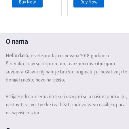
Buy Now
Buy Now
O nama
Hello d.o.o.
je veleprodaja osnovana 2018. godine u
Šibeniku, bavi se pripremom, uvozom i distribucijom
suvenira. Glavni cilj nam je biti što originalniji, inovativniji te
donijeti nešto novo na tržište.
Vizija Hello-a je educirati se i razvijati se u našem području,
nastaviti razvoj tvrtke i zadržati zadovoljstvo naših kupaca
na najvišoj razini.