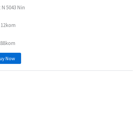
 N 5043 Nin
: 12kom
 288kom
uy Now