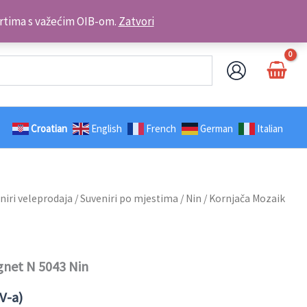
Kontakt telefon: +385 98 179 3891
brtima s važećim OIB-om.
Zatvori
Croatian
English
French
German
Italian
niri veleprodaja
/
Suveniri po mjestima
/
Nin
/ Kornjača Mozaik
gnet N 5043 Nin
V-a)