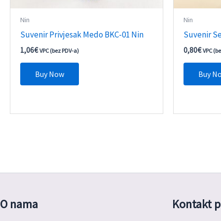
Nin
Nin
Suvenir Privjesak Medo BKC-01 Nin
Suvenir S
1,06
€
0,80
€
VPC (bez PDV-a)
VPC (b
Buy Now
Buy N
O nama
Kontakt p