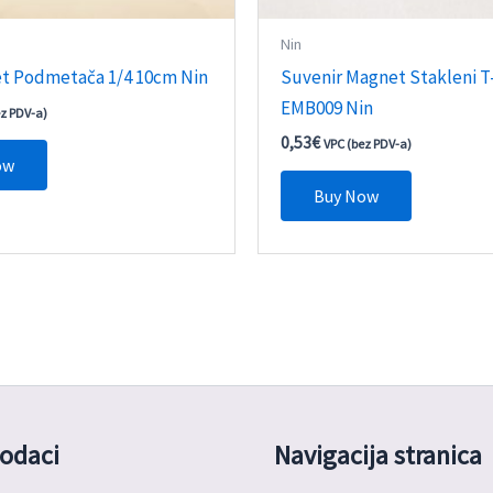
Nin
et Podmetača 1/4 10cm Nin
Suvenir Magnet Stakleni T
EMB009 Nin
ez PDV-a)
0,53
€
VPC (bez PDV-a)
ow
Buy Now
odaci
Navigacija stranica