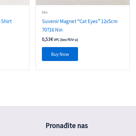
Nin
-Shirt
Suvenir Magnet “Cat Eyes” 12x5cm
70716 Nin
0,53
€
VPC (bez PDV-a)
Buy Now
Pronađite nas