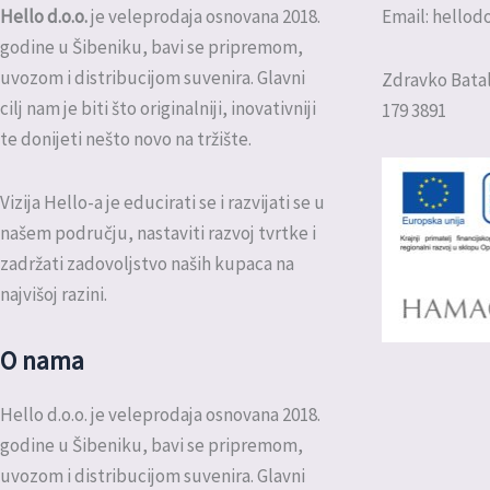
Hello d.o.o.
je veleprodaja osnovana 2018.
Email: hello
godine u Šibeniku, bavi se pripremom,
uvozom i distribucijom suvenira. Glavni
Zdravko Batal
cilj nam je biti što originalniji, inovativniji
179 3891
te donijeti nešto novo na tržište.
Vizija Hello-a je educirati se i razvijati se u
našem području, nastaviti razvoj tvrtke i
zadržati zadovoljstvo naših kupaca na
najvišoj razini.
O nama
Hello d.o.o. je veleprodaja osnovana 2018.
godine u Šibeniku, bavi se pripremom,
uvozom i distribucijom suvenira. Glavni