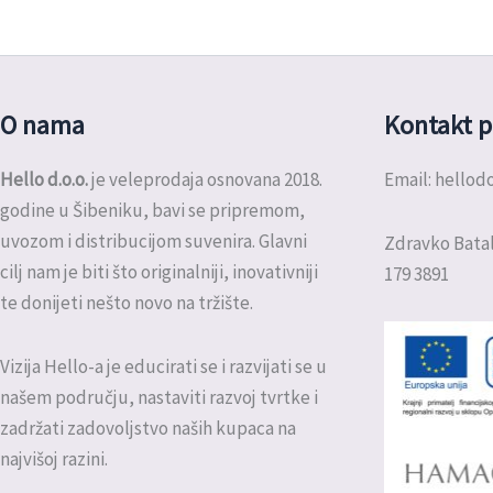
O nama
Kontakt p
Hello d.o.o.
je veleprodaja osnovana 2018.
Email: hello
godine u Šibeniku, bavi se pripremom,
uvozom i distribucijom suvenira. Glavni
Zdravko Batal
cilj nam je biti što originalniji, inovativniji
179 3891
te donijeti nešto novo na tržište.
Vizija Hello-a je educirati se i razvijati se u
našem području, nastaviti razvoj tvrtke i
zadržati zadovoljstvo naših kupaca na
najvišoj razini.