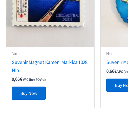
Nin
Nin
Suvenir Magnet Kameni Markica 1028
Suvenir M
Nin
0,66
€
VPC (b
0,66
€
VPC (bez PDV-a)
Buy N
Buy Now