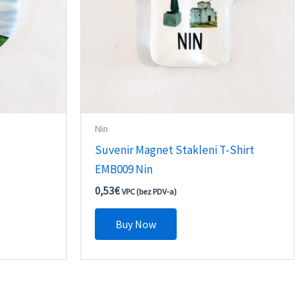
Nin
Suvenir Magnet Stakleni T-Shirt
EMB009 Nin
0,53
€
VPC (bez PDV-a)
Buy Now