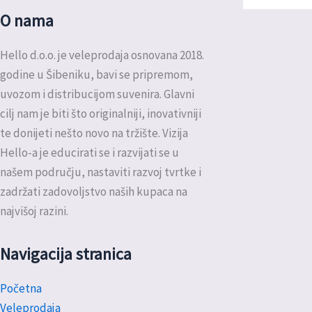
O nama
Hello d.o.o. je veleprodaja osnovana 2018.
godine u Šibeniku, bavi se pripremom,
uvozom i distribucijom suvenira. Glavni
cilj nam je biti što originalniji, inovativniji
te donijeti nešto novo na tržište. Vizija
Hello-a je educirati se i razvijati se u
našem području, nastaviti razvoj tvrtke i
zadržati zadovoljstvo naših kupaca na
najvišoj razini.
Navigacija stranica
Početna
Veleprodaja