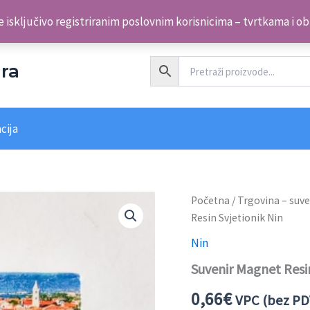
 isključivo registriranim poslovnim korisnicima – tvrtkama i o
ra
cija
Početna
/
Trgovina – suve
Resin Svjetionik Nin
Nin
Suvenir Magnet Resin
0,66
€
VPC (bez PD