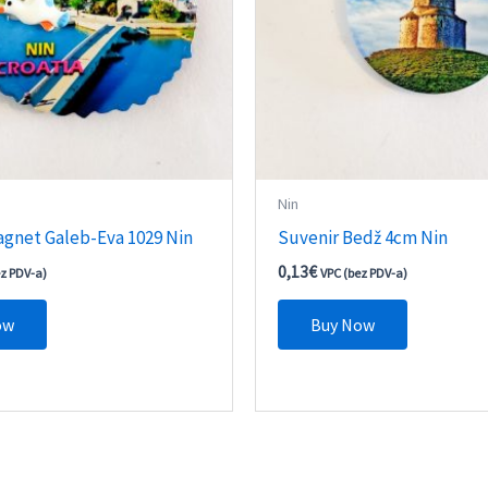
Nin
agnet Galeb-Eva 1029 Nin
Suvenir Bedž 4cm Nin
0,13
€
ez PDV-a)
VPC (bez PDV-a)
ow
Buy Now