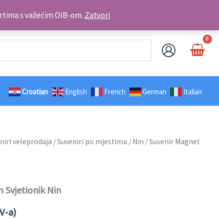
Kontakt telefon: +385 98 179 3891
brtima s važećim OIB-om.
Zatvori
Croatian
English
French
German
Italian
niri veleprodaja
/
Suveniri po mjestima
/
Nin
/ Suvenir Magnet
 Svjetionik Nin
V-a)