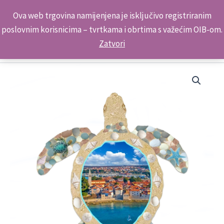
Skip
Kontakt telefon: +385 98 179 3891
Ova web trgovina namijenjena je isključivo registriranim
to
poslovnim korisnicima – tvrtkama i obrtima s važećim OIB-om.
content
Zatvori
Kornjača
Mozaik
Magnet
N
5043
Novigrad
količina