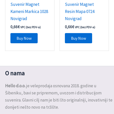
Suvenir Magnet
Suvenir Magnet
Kameni Markica 1028
Resin Mapa 0724
Novigrad
Novigrad
0,66
€
0,66
€
VPC (bez PDV-a)
VPC (bez PDV-a)
Buy Now
Buy Now
O nama
Hello d.o.o.
je veleprodaja osnovana 2018. godine u
Šibeniku, bavi se pripremom, uvozom i distribucijom
suvenira. Glavni cilj nam je biti što originalniji, inovativniji te
donijeti nešto novo na tržište.