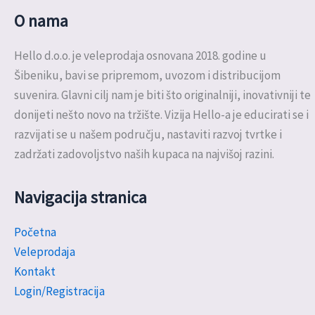
O nama
Hello d.o.o. je veleprodaja osnovana 2018. godine u
Šibeniku, bavi se pripremom, uvozom i distribucijom
suvenira. Glavni cilj nam je biti što originalniji, inovativniji te
donijeti nešto novo na tržište. Vizija Hello-a je educirati se i
razvijati se u našem području, nastaviti razvoj tvrtke i
zadržati zadovoljstvo naših kupaca na najvišoj razini.
Navigacija stranica
Početna
Veleprodaja
Kontakt
Login/Registracija