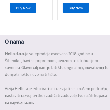
Buy Now
Buy Now
O nama
Hello d.o.o.
je veleprodaja osnovana 2018. godine u
Šibeniku, bavi se pripremom, uvozom i distribucijom
suvenira. Glavni cilj nam je biti što originalniji, inovativniji te
donijeti nešto novo na tržište.
Vizija Hello-a je educirati se i razvijati se u našem području,
nastaviti razvoj tvrtke i zadržati zadovoljstvo naših kupaca
na najvišoj razini.