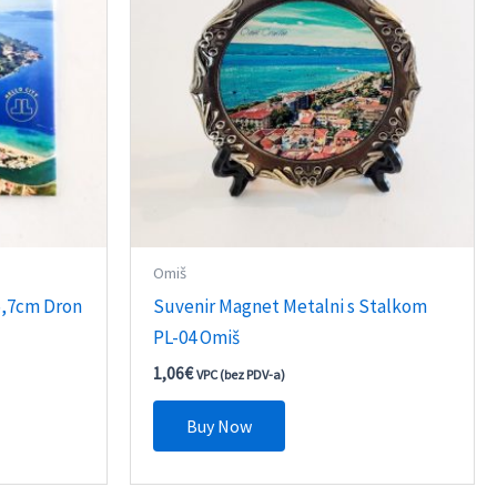
Omiš
5,7cm Dron
Suvenir Magnet Metalni s Stalkom
PL-04 Omiš
1,06
€
VPC (bez PDV-a)
Buy Now