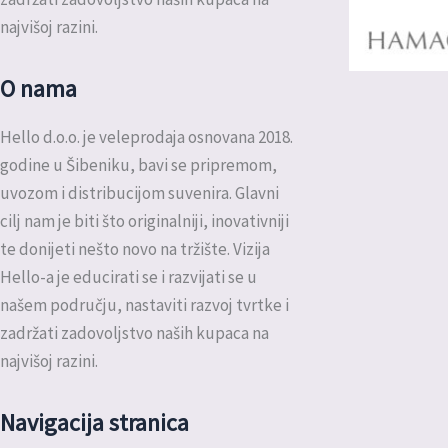
najvišoj razini.
O nama
Hello d.o.o. je veleprodaja osnovana 2018.
godine u Šibeniku, bavi se pripremom,
uvozom i distribucijom suvenira. Glavni
cilj nam je biti što originalniji, inovativniji
te donijeti nešto novo na tržište. Vizija
Hello-a je educirati se i razvijati se u
našem području, nastaviti razvoj tvrtke i
zadržati zadovoljstvo naših kupaca na
najvišoj razini.
Navigacija stranica