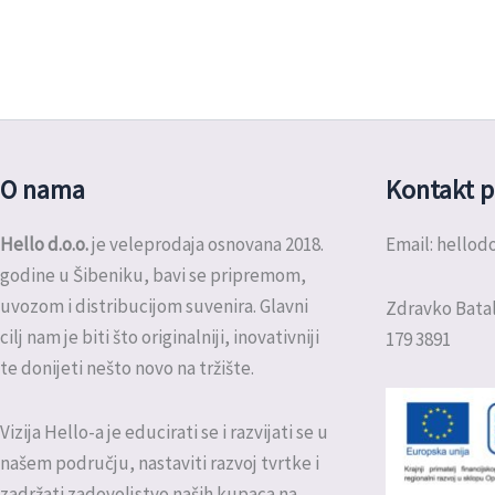
O nama
Kontakt p
Hello d.o.o.
je veleprodaja osnovana 2018.
Email: hello
godine u Šibeniku, bavi se pripremom,
uvozom i distribucijom suvenira. Glavni
Zdravko Batal
cilj nam je biti što originalniji, inovativniji
179 3891
te donijeti nešto novo na tržište.
Vizija Hello-a je educirati se i razvijati se u
našem području, nastaviti razvoj tvrtke i
zadržati zadovoljstvo naših kupaca na