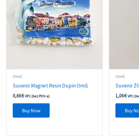
Omiš
Omiš
Suvenir Magnet Resin Dupin Omiš
Suvenir Žl
0,66
€
1,06
€
VPC (bez PDV-a)
VPC (b
Buy Now
Buy N