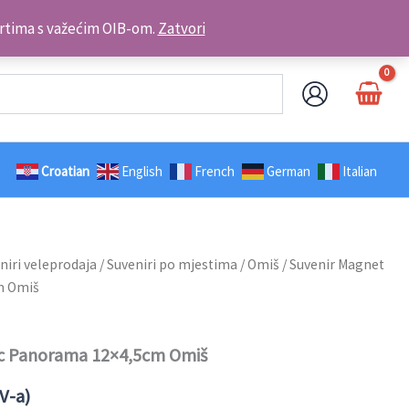
Kontakt telefon: +385 98 179 3891
brtima s važećim OIB-om.
Zatvori
Croatian
English
French
German
Italian
niri veleprodaja
/
Suveniri po mjestima
/
Omiš
/ Suvenir Magnet
m Omiš
ic Panorama 12×4,5cm Omiš
V-a)