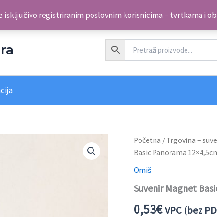
 isključivo registriranim poslovnim korisnicima – tvrtkama i o
ra
cija
Početna
/
Trgovina – suve
Basic Panorama 12×4,5c
Omiš
Suvenir Magnet Bas
0,53
€
VPC (bez PD