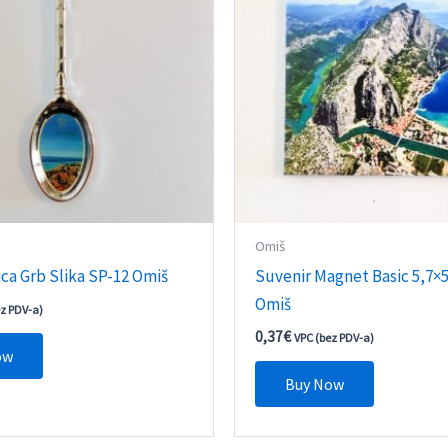
Omiš
ica Grb Slika SP-12 Omiš
Suvenir Magnet Basic 5,7×
Omiš
ez PDV-a)
0,37
€
VPC (bez PDV-a)
ow
Buy Now