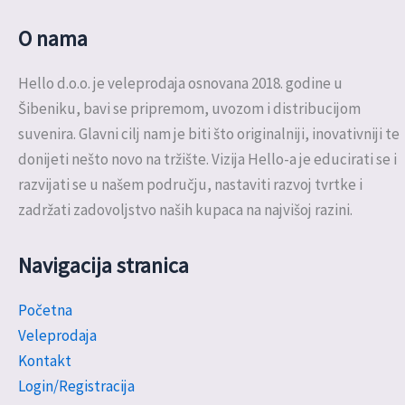
O nama
Hello d.o.o. je veleprodaja osnovana 2018. godine u
Šibeniku, bavi se pripremom, uvozom i distribucijom
suvenira. Glavni cilj nam je biti što originalniji, inovativniji te
donijeti nešto novo na tržište. Vizija Hello-a je educirati se i
razvijati se u našem području, nastaviti razvoj tvrtke i
zadržati zadovoljstvo naših kupaca na najvišoj razini.
Navigacija stranica
Početna
Veleprodaja
Kontakt
Login/Registracija