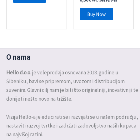
VPC (bez PDV-a)
Buy Now
O nama
Hello d.o.o.
je veleprodaja osnovana 2018. godine u
Šibeniku, bavi se pripremom, uvozom i distribucijom
suvenira. Glavni cilj nam je biti što originalniji, inovativniji te
donijeti nešto novo na tržište.
Vizija Hello-a je educirati se i razvijati se u našem području,
nastaviti razvoj tvrtke i zadržati zadovoljstvo naših kupaca
na najvišoj razini.