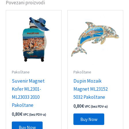
Povezani proizvodi
Pakoštane
Pakoštane
Suvenir Magnet
Dupin Mozaik
Kofer ML2301-
Magnet ML23152
ML23033 2010
5032 Pakoštane
Pakoštane
0,80
€
VPC (bez PDV-a)
0,80
€
VPC (bez PDV-a)
Buy Now
Buy Now