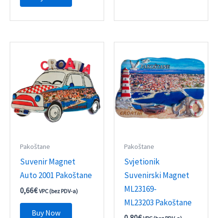
Pakoštane
Pakoštane
Suvenir Magnet
Svjetionik
Auto 2001 Pakoštane
Suvenirski Magnet
ML23169-
0,66
€
VPC (bez PDV-a)
ML23203 Pakoštane
Buy Now
0,80
€