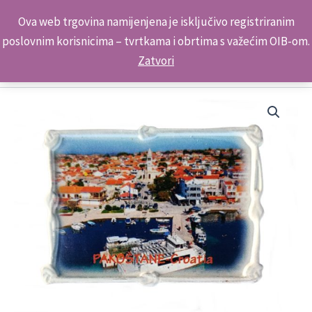
Skip
Kontakt telefon: +385 98 179 3891
Ova web trgovina namijenjena je isključivo registriranim
to
poslovnim korisnicima – tvrtkama i obrtima s važećim OIB-om.
content
Zatvori