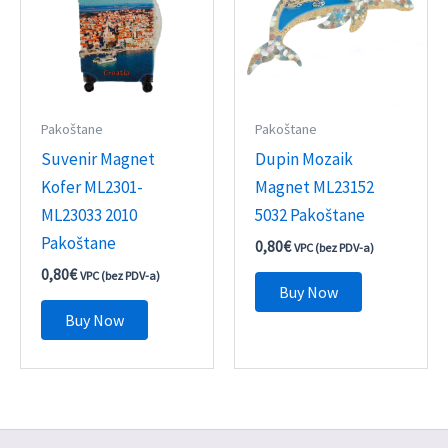
Pakoštane
Pakoštane
Suvenir Magnet
Dupin Mozaik
Kofer ML2301-
Magnet ML23152
ML23033 2010
5032 Pakoštane
Pakoštane
0,80
€
VPC (bez PDV-a)
0,80
€
VPC (bez PDV-a)
Buy Now
Buy Now