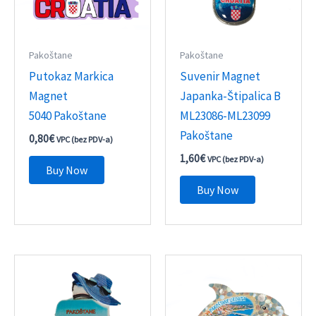
Pakoštane
Pakoštane
Putokaz Markica
Suvenir Magnet
Magnet
Japanka-Štipalica B
5040 Pakoštane
ML23086-ML23099
Pakoštane
0,80
€
VPC (bez PDV-a)
1,60
€
VPC (bez PDV-a)
Buy Now
Buy Now