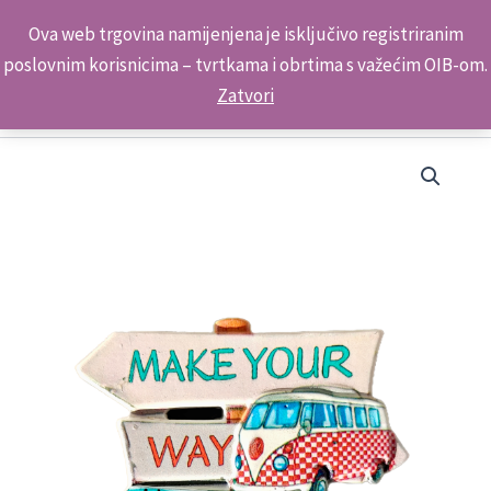
Skip
Kontakt telefon: +385 98 179 3891
Ova web trgovina namijenjena je isključivo registriranim
to
poslovnim korisnicima – tvrtkama i obrtima s važećim OIB-om.
content
Zatvori
Suvenir
Magnet
Putokaz
M
2007
Pakoštane
količina