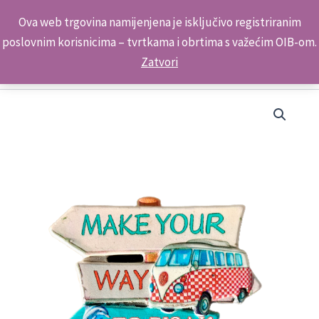
Skip
Kontakt telefon: +385 98 179 3891
Ova web trgovina namijenjena je isključivo registriranim
to
poslovnim korisnicima – tvrtkama i obrtima s važećim OIB-om.
content
Zatvori
Suvenir
Magnet
Putokaz
M
2007
Pisak
količina