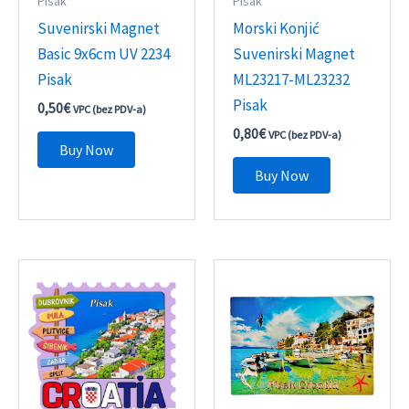
Pisak
Pisak
Suvenirski Magnet
Morski Konjić
Basic 9x6cm UV 2234
Suvenirski Magnet
Pisak
ML23217-ML23232
Pisak
0,50
€
VPC (bez PDV-a)
0,80
€
VPC (bez PDV-a)
Buy Now
Buy Now