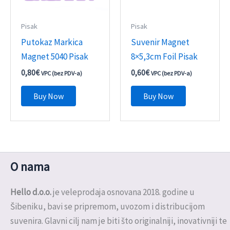
Pisak
Pisak
Putokaz Markica
Suvenir Magnet
Magnet 5040 Pisak
8×5,3cm Foil Pisak
0,80
€
0,60
€
VPC (bez PDV-a)
VPC (bez PDV-a)
Buy Now
Buy Now
O nama
Hello d.o.o.
je veleprodaja osnovana 2018. godine u
Šibeniku, bavi se pripremom, uvozom i distribucijom
suvenira. Glavni cilj nam je biti što originalniji, inovativniji te