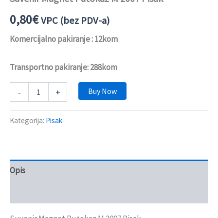
0,80
€
VPC (bez PDV-a)
Komercijalno pakiranje : 12kom
Transportno pakiranje: 288kom
Buy Now
-
+
Kategorija:
Pisak
Opis
Recenzije (0)