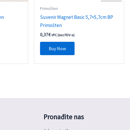
Primošten
en
Suvenir Magnet Basic 5,7×5,7cm BP
Primošten
0,37
€
VPC (bez PDV-a)
Buy Now
Pronađite nas