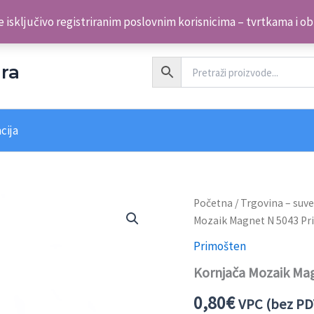
 isključivo registriranim poslovnim korisnicima – tvrtkama i o
ra
cija
Kornjača
Početna
/
Trgovina – suve
Mozaik
Mozaik Magnet N 5043 P
Magnet
N
Primošten
5043
Kornjača Mozaik Ma
Primošten
količina
0,80
€
VPC (bez PD