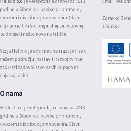
Hello d.o.o.
je veleprodaja osnovana 2018.
Email: hello
godine u Šibeniku, bavi se pripremom,
uvozom i distribucijom suvenira. Glavni
Zdravko Batal
cilj nam je biti što originalniji, inovativniji
179 3891
te donijeti nešto novo na tržište.
Vizija Hello-a je educirati se i razvijati se u
našem području, nastaviti razvoj tvrtke i
zadržati zadovoljstvo naših kupaca na
najvišoj razini.
O nama
Hello d.o.o. je veleprodaja osnovana 2018.
godine u Šibeniku, bavi se pripremom,
uvozom i distribucijom suvenira. Glavni