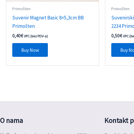
Primošten
Primošten
Suvenir Magnet Basic 8×5,3cm BB
Suvenirsk
Primošten
2234 Prim
0,40
€
0,50
€
VPC (bez PDV-a)
VPC (b
Buy Now
Buy N
O nama
Kontakt p