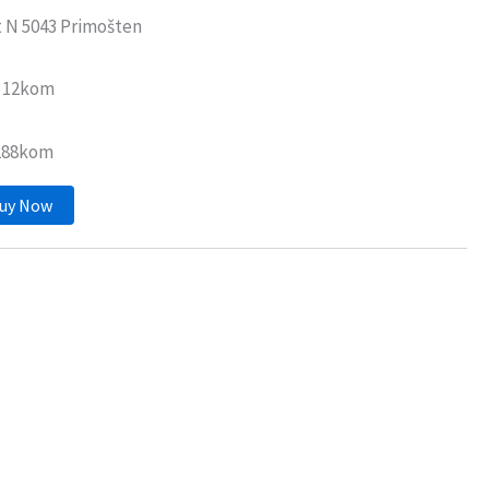
 N 5043 Primošten
: 12kom
 288kom
uy Now