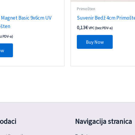
Primošten
i Magnet Basic 9x6cm UV
Suvenir Bedž 4cm Primošt
ošten
0,13
€
VPC (bez PDV-a)
ez PDV-a)
Buy Now
ow
odaci
Navigacija stranica