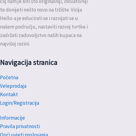
cilj nam je biti što originalniji, inovativniji
te donijeti nešto novo na tržište. Vizija
Hello-a je educirati se i razvijati se u
našem području, nastaviti razvoj tvrtke i
zadržati zadovoljstvo naših kupaca na
najvišoj razini.
Navigacija stranica
Početna
Veleprodaja
Kontakt
Login/Registracija
Informacije
Pravila privatnosti
Opći uvjeti poslovanja