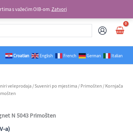
Kontakt telefon: +385 98 179 3891
brtima s važećim OIB-om.
Zatvori
Croatian
English
French
German
Italian
niri veleprodaja
/
Suveniri po mjestima
/
Primošten
/ Kornjača
rimošten
gnet N 5043 Primošten
V-a)