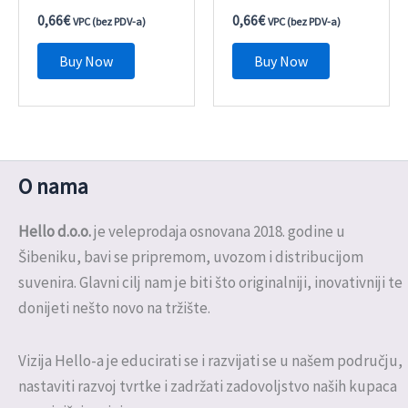
0,66
€
0,66
€
VPC (bez PDV-a)
VPC (bez PDV-a)
Buy Now
Buy Now
O nama
Hello d.o.o.
je veleprodaja osnovana 2018. godine u
Šibeniku, bavi se pripremom, uvozom i distribucijom
suvenira. Glavni cilj nam je biti što originalniji, inovativniji te
donijeti nešto novo na tržište.
Vizija Hello-a je educirati se i razvijati se u našem području,
nastaviti razvoj tvrtke i zadržati zadovoljstvo naših kupaca