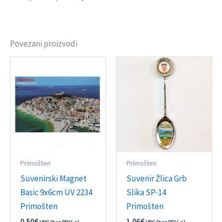
Povezani proizvodi
Primošten
Primošten
Suvenirski Magnet
Suvenir Žlica Grb
Basic 9x6cm UV 2234
Slika SP-14
Primošten
Primošten
0,50
€
1,06
€