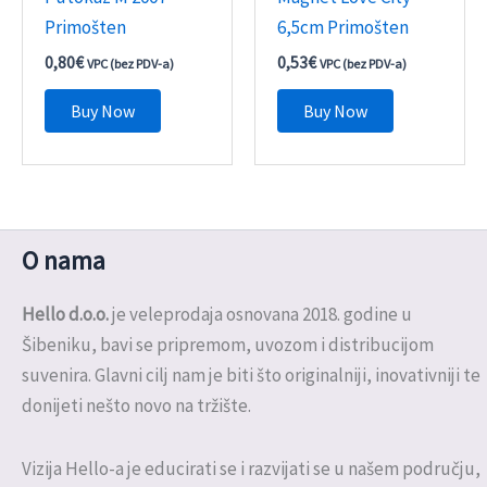
Primošten
6,5cm Primošten
0,80
€
0,53
€
VPC (bez PDV-a)
VPC (bez PDV-a)
Buy Now
Buy Now
O nama
Hello d.o.o.
je veleprodaja osnovana 2018. godine u
Šibeniku, bavi se pripremom, uvozom i distribucijom
suvenira. Glavni cilj nam je biti što originalniji, inovativniji te
donijeti nešto novo na tržište.
Vizija Hello-a je educirati se i razvijati se u našem području,