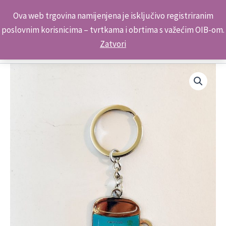
Skip
Kontakt telefon: +385 98 179 3891
Ova web trgovina namijenjena je isključivo registriranim
to
poslovnim korisnicima – tvrtkama i obrtima s važećim OIB-om.
content
Zatvori
Suvenir
Privjesak
Krigla
CKC-
05
Primošten
količina