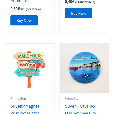
Primošten
0,40
€
VPC (bez PDV-a)
0,80
€
VPC (bez PDV-a)
Buy Now
Buy Now
Primošten
Primošten
Suvenir Magnet
Suvenir Otvarač-
Putokaz M 2007
Magnet Love City