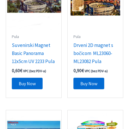
Pula
Pula
Suvenirski Magnet
Drveni 2D magnet s
Basic Panorama
bočicom ML23060-
12x5cm UV 2233 Pula
ML23082 Pula
0,60
€
0,90
€
VPC (bez PDV-a)
VPC (bez PDV-a)
Buy Now
Buy Now