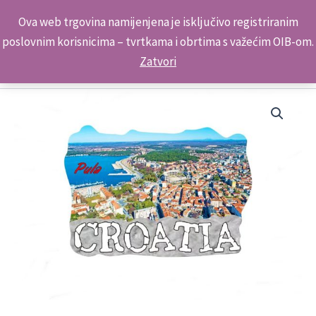
Skip
Kontakt telefon: +385 98 179 3891
Ova web trgovina namijenjena je isključivo registriranim
to
poslovnim korisnicima – tvrtkama i obrtima s važećim OIB-om.
content
Zatvori