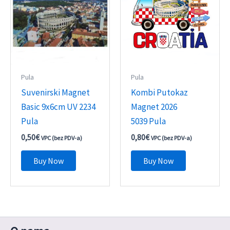
Pula
Pula
Suvenirski Magnet
Kombi Putokaz
Basic 9x6cm UV 2234
Magnet 2026
Pula
5039 Pula
0,50
€
0,80
€
VPC (bez PDV-a)
VPC (bez PDV-a)
Buy Now
Buy Now