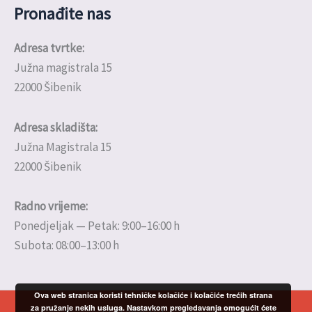
Pronađite nas
Adresa tvrtke:
Južna magistrala 15
22000 Šibenik
Adresa skladišta:
Južna Magistrala 15
22000 Šibenik
Radno vrijeme:
Ponedjeljak — Petak: 9:00–16:00 h
Subota: 08:00–13:00 h
Ova web stranica koristi tehničke kolačiće i kolačiće trećih strana
za pružanje nekih usluga. Nastavkom pregledavanja omogućit ćete