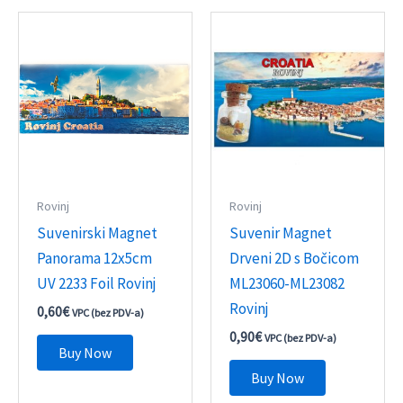
Rovinj
Rovinj
Suvenirski Magnet
Suvenir Magnet
Panorama 12x5cm
Drveni 2D s Bočicom
UV 2233 Foil Rovinj
ML23060-ML23082
Rovinj
0,60
€
VPC (bez PDV-a)
0,90
€
VPC (bez PDV-a)
Buy Now
Buy Now