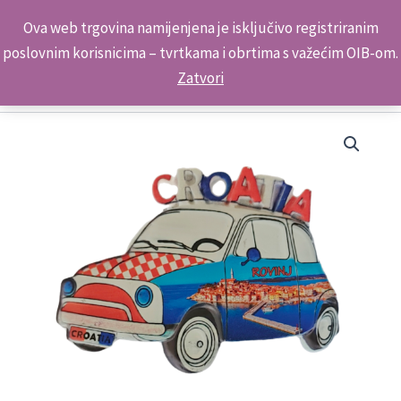
Skip
Kontakt telefon: +385 98 179 3891
Ova web trgovina namijenjena je isključivo registriranim
to
poslovnim korisnicima – tvrtkama i obrtima s važećim OIB-om.
content
Zatvori