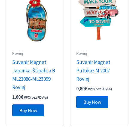
Rovinj
Rovinj
Suvenir Magnet
Suvenir Magnet
Japanka-Štipalica B
Putokaz M 2007
ML23086-ML23099
Rovinj
Rovinj
0,80
€
VPC (bez PDV-a)
1,60
€
VPC (bez PDV-a)
Buy Now
Buy Now