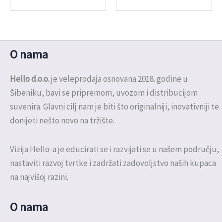
O nama
Hello d.o.o.
je veleprodaja osnovana 2018. godine u
Šibeniku, bavi se pripremom, uvozom i distribucijom
suvenira. Glavni cilj nam je biti što originalniji, inovativniji te
donijeti nešto novo na tržište.
Vizija Hello-a je educirati se i razvijati se u našem području,
nastaviti razvoj tvrtke i zadržati zadovoljstvo naših kupaca
na najvišoj razini.
O nama