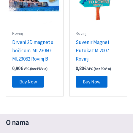
Rovinj
Rovinj
Drveni 2D magnet s
Suvenir Magnet
bočicom ML23060-
Putokaz M 2007
ML23082 Rovinj B
Rovinj
0,90
€
0,80
€
VPC (bez PDV-a)
VPC (bez PDV-a)
Buy Now
Buy Now
O nama