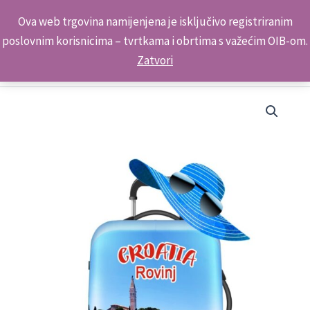
Skip
Kontakt telefon: +385 98 179 3891
Ova web trgovina namijenjena je isključivo registriranim
to
poslovnim korisnicima – tvrtkama i obrtima s važećim OIB-om.
content
Zatvori